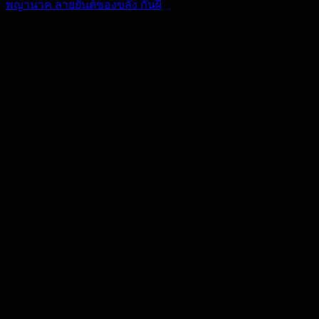
พญานาค ลายยันต์ของขลัง กันผี
124.95
฿
USD
:
$ 3.57