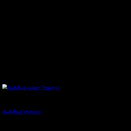
ยันต์ ของขลัง
ยันต์เสือคู่ โชคลาภ
107.10
฿