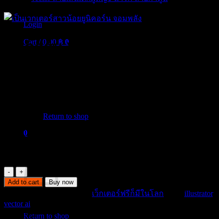
Login
Cart /
0.00
฿
0
ยูนิคอร์น Vector Free Unicorn
Girl
0.00
฿
No products in the cart.
USD
:
$ 0.00
Return to shop
เป็นเวกเตอร์สาวน้อยยูนิคอร์น จอมพลัง จากเผ่าอเมซอนยูนิค
0
อะไรก็แล้วแต่ จำไม่ได้แล้วว่าเอาภาพมาจากไหน ไหนๆ ก็ดราฟ
Cart
แล้วก็แจกไปเลยละกัน เพราะจำแหล่งที่มาไม่ได้
ยู
Add to cart
Buy now
นิ
SKU:
unicorn-01
Category:
เว็กเตอร์ฟรีก็มีในโลก
Tags:
illustrator
,
คอร์น
No products in the cart.
vector ai
Vector
ในรถเข็น
Free
Return to shop