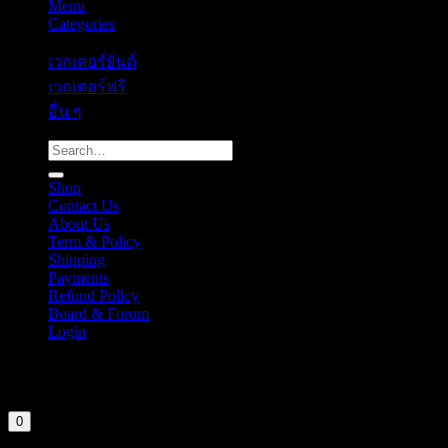
Menu
Categories
เวกเตอร์ยันต์
เวกเตอร์ฟรี
อื่น ๆ
Search
for:
Shop
Contact Us
About Us
Term & Policy
Shipping
Payments
Refund Policy
Board & Forum
Login
Cart
Your cart is currently empty.
0