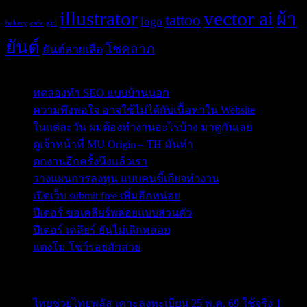
illustrator
vector ai
ผ้า
tattoo
logo
bakery
cafe
girl
ยันต์
โชคลาภ
ยันต์ลายเสือ
Post Blog
ทดลองทำ SEO แบบบ้านนอก
ความพึงพอใจ อาจใช้ไม่ได้กับเนื้อหาใน Website
ในแต่ละวัน ผมต้องทำงานอะไรบ้าง มาดูกันเลย
ดูเจ้าหน้าที่ MU Origin – TH มันทำ
ตกงานอีกครั้งนึงแล้วเรา
วางแผนการลงทุน แบบคนขี้เกียจทำงาน
เปิดเว็บ submit free เพิ่มอีกหน่อย
ปีเตอร์ ขอเคลียร์พลอยแบบส่วนตัว
ปีเตอร์ เคลียร์ ยันไม่เลิกพลอย
แตงโม โชว์รอยสักสวย
ข่าวสารสำคัญน่าติดตาม
ไทยช่วยไทยพลัส เคาะลงทะเบียน 25 พ.ค. 69 ใช้จริง 1