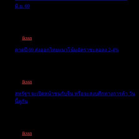
มิ.ย. 69
ครม.เคาะ “ไทยช่วยไทยพลัส” 1.7แสนล. 43 ล้านคนเฮ ลง
ทะเบีย...
By
ikssn
,
3 months ago
คาดปี 69 ส่งออกไทยแนวโน้มอัตราชะลอลง 2-4%
สรท.คาดปี 69 ส่งออกไทยแนวโน้มอัตราชะลอลง 2-4%
เจอแรงกดด...
By
ikssn
,
7 months ago
สหรัฐฯ จะเปิดหน้าชนกับจีน หรือจะสงบศึกทางการค้า วัน
นี้ดูกัน
โลกจับตา! ทรัมป์-สี หารือวันนี้ สงบศึกการค้า หรือเปิด
หน...
By
ikssn
,
9 months ago