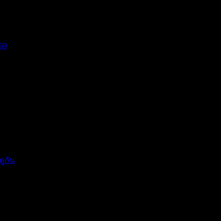
69
บีย...
แรงกดด...
ดูกัน