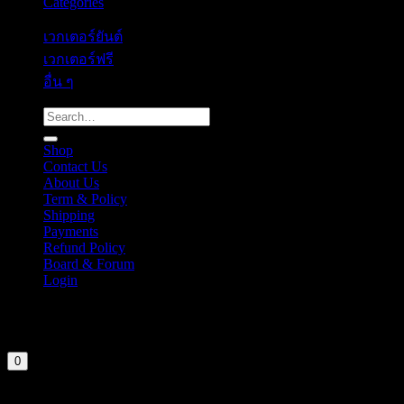
Categories
เวกเตอร์ยันต์
เวกเตอร์ฟรี
อื่น ๆ
Search
for:
Shop
Contact Us
About Us
Term & Policy
Shipping
Payments
Refund Policy
Board & Forum
Login
Cart
Your cart is currently empty.
0
Login