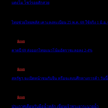
แตงโม โชว์รอยสักสวย
ข่าวสารสำคัญน่าติดตาม
ไทยช่วยไทยพลัส เคาะลงทะเบียน 25 พ.ค. 69 ใช้จริง 1 มิ.ย. 
ครม.เคาะ “ไทยช่วยไทยพลัส” 1.7แสนล. 43 ล้านคนเฮ ลงทะเ
By
ikssn
,
3 months ago
คาดปี 69 ส่งออกไทยแนวโน้มอัตราชะลอลง 2-4%
สรท.คาดปี 69 ส่งออกไทยแนวโน้มอัตราชะลอลง 2-4% เจอ
By
ikssn
,
7 months ago
สหรัฐฯ จะเปิดหน้าชนกับจีน หรือจะสงบศึกทางการค้า วันนี้
โลกจับตา! ทรัมป์-สี หารือวันนี้ สงบศึกการค้า หรือเปิดหน...
By
ikssn
,
9 months ago
ประกาศเตือนรับมือน้ำหลัก เขื่อนเจ้าพระยาระบายน้ำ