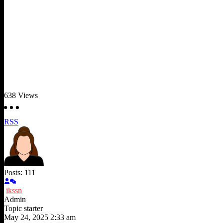
638
Views
RSS
Posts: 111
ikssn
Admin
Topic starter
May 24, 2025 2:33 am