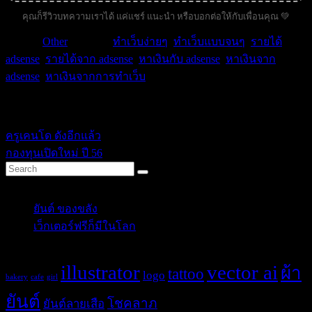
คุณก็รีวิวบทความเราได้ แค่แชร์ แนะนำ หรือบอกต่อให้กับเพื่อนคุณ 💚
หมวด :
Other
| คำค้น :
ทำเว็บง่ายๆ
,
ทำเว็บแบบจนๆ
,
รายได้
adsense
,
รายได้จาก adsense
,
หาเงินกับ adsense
,
หาเงินจาก
adsense
,
หาเงินจากการทำเว็บ
.
ikssn
ครูเคนโด ดังอีกแล้ว
กองทุนเปิดใหม่ ปี 56
Categories
ยันต์ ของขลัง
(10)
เว็กเตอร์ฟรีก็มีในโลก
(5)
Tags
illustrator
vector ai
ผ้า
tattoo
logo
bakery
cafe
girl
ยันต์
โชคลาภ
ยันต์ลายเสือ