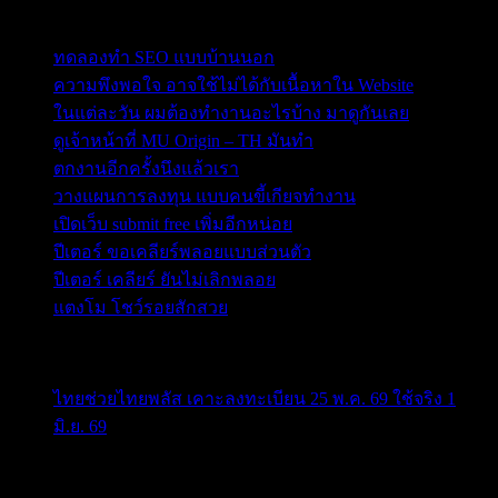
Post Blog
ทดลองทำ SEO แบบบ้านนอก
ความพึงพอใจ อาจใช้ไม่ได้กับเนื้อหาใน Website
ในแต่ละวัน ผมต้องทำงานอะไรบ้าง มาดูกันเลย
ดูเจ้าหน้าที่ MU Origin – TH มันทำ
ตกงานอีกครั้งนึงแล้วเรา
วางแผนการลงทุน แบบคนขี้เกียจทำงาน
เปิดเว็บ submit free เพิ่มอีกหน่อย
ปีเตอร์ ขอเคลียร์พลอยแบบส่วนตัว
ปีเตอร์ เคลียร์ ยันไม่เลิกพลอย
แตงโม โชว์รอยสักสวย
ข่าวสารสำคัญน่าติดตาม
ไทยช่วยไทยพลัส เคาะลงทะเบียน 25 พ.ค. 69 ใช้จริง 1
มิ.ย. 69
ครม.เคาะ “ไทยช่วยไทยพลัส” 1.7แสนล. 43 ล้านคนเฮ ลง