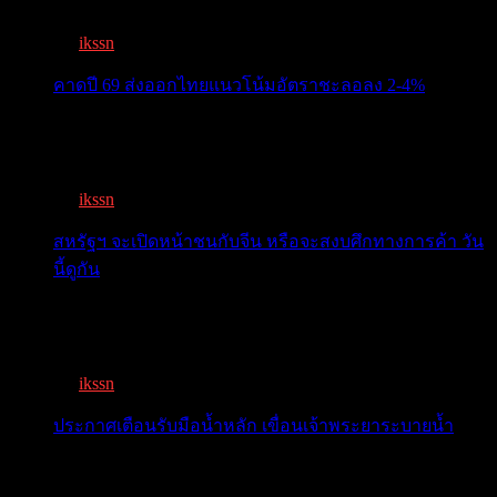
ทะเบีย...
By
ikssn
,
3 months ago
คาดปี 69 ส่งออกไทยแนวโน้มอัตราชะลอลง 2-4%
สรท.คาดปี 69 ส่งออกไทยแนวโน้มอัตราชะลอลง 2-4%
เจอแรงกดด...
By
ikssn
,
7 months ago
สหรัฐฯ จะเปิดหน้าชนกับจีน หรือจะสงบศึกทางการค้า วัน
นี้ดูกัน
โลกจับตา! ทรัมป์-สี หารือวันนี้ สงบศึกการค้า หรือเปิด
หน...
By
ikssn
,
9 months ago
ประกาศเตือนรับมือน้ำหลัก เขื่อนเจ้าพระยาระบายน้ำ
เตือน 11 จังหวัด เตรียมรับมือน้ำหลาก วันนี้เจ้าพระยาจ่อ...