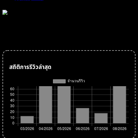
แบบแรกไม่ได้
ดูผลงานในเดือนนี้กัน แบบงูๆ ปลาๆ ทำ seo แบบบ้านๆ adsense
แบบจนๆ
สถิติการรีวิวล่าสุด