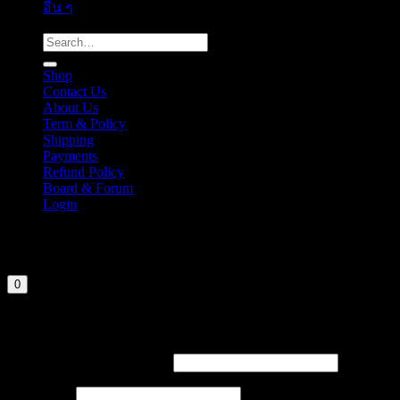
อื่น ๆ
Search
for:
Shop
Contact Us
About Us
Term & Policy
Shipping
Payments
Refund Policy
Board & Forum
Login
Cart
Your cart is currently empty.
0
Login
Required
Username or email address
Required
Password