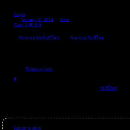
ความเชื่อวันปีใหม่
Login
Posted on
January 10, 2014
by
ikssn
Cart /
0.00
฿
0
หลากหลายความเชื่อวันปีใหม่ในทุกเทศกาลปีใหม่ที่เวียนมาถึงป
เกี่ยวกับ
กิจกรรมวันขึ้นปีใหม่
และ
กิจกรรมวันปีใหม่
ที่ดีอย่างหนึ่
ชาวโรมันและชาวเยอรมันโบราณ ถือว่าวันขึ้นปีใหม่เป็นเวลาที่พวกเขา
เวลาแห่งหารเกิดของสรรพสิ่งทั้งหลาย เป็นสมัยแห่งการฉลองชั
No products in the cart.
ชาวญี่ปุ่นและชาวอินเดียนแดง ยังมีความเชื่อคล้ายๆกันอีกว่า จะ
Return to shop
นิยมให้นาฬิกาเป็นของขวัญ เพราะหลีกเลี่ยงของขวัญที่เกี่ยวพันก
0
Cart
ชาวซูลู (ในทวีปแอฟริกา) ต่างก็มีประเพณีเกี่ยวกับ
วันปีใหม่
นี้เช่
แข็งแรงและอุดมสมบูรณ์ในระหว่างปีที่จะมาถึง ขณะที่ชาวอังกฤ
ความเชื่อว่าจะลงมาทางปล่องไฟและจะคงอยู่ที่นั่นตลอดปี
No products in the cart.
Return to shop