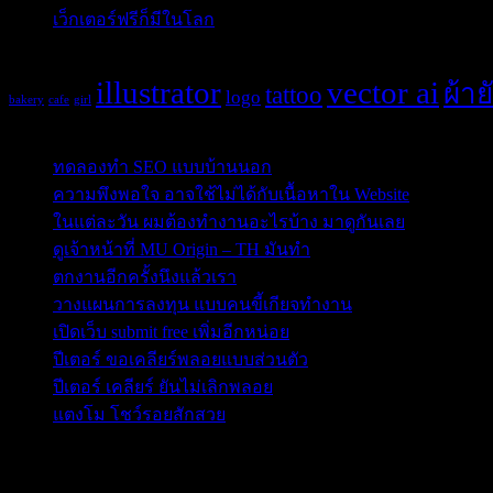
เว็กเตอร์ฟรีก็มีในโลก
(5)
Tags
illustrator
vector ai
ผ้าย
tattoo
logo
bakery
cafe
girl
Post Blog
ทดลองทำ SEO แบบบ้านนอก
ความพึงพอใจ อาจใช้ไม่ได้กับเนื้อหาใน Website
ในแต่ละวัน ผมต้องทำงานอะไรบ้าง มาดูกันเลย
ดูเจ้าหน้าที่ MU Origin – TH มันทำ
ตกงานอีกครั้งนึงแล้วเรา
วางแผนการลงทุน แบบคนขี้เกียจทำงาน
เปิดเว็บ submit free เพิ่มอีกหน่อย
ปีเตอร์ ขอเคลียร์พลอยแบบส่วนตัว
ปีเตอร์ เคลียร์ ยันไม่เลิกพลอย
แตงโม โชว์รอยสักสวย
ข่าวสารสำคัญน่าติดตาม