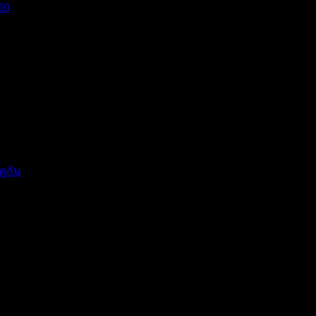
69
บีย...
แรงกดด...
ดูกัน