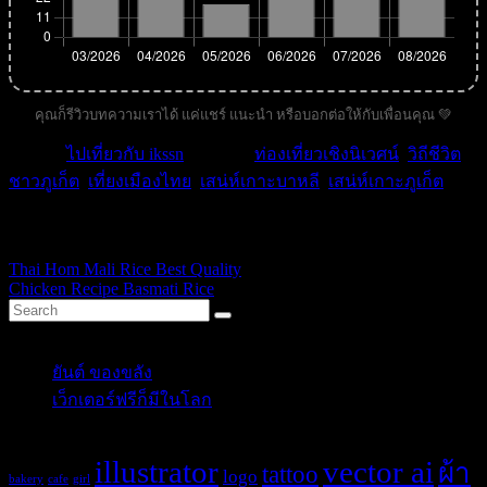
คุณก็รีวิวบทความเราได้ แค่แชร์ แนะนำ หรือบอกต่อให้กับเพื่อนคุณ 💚
หมวด :
ไปเที่ยวกับ ikssn
| คำค้น :
ท่องเที่ยวเชิงนิเวศน์
,
วิถีชีวิต
ชาวภูเก็ต
,
เที่ยงเมืองไทย
,
เสน่ห์เกาะบาหลี
,
เสน่ห์เกาะภูเก็ต
.
ikssn
Thai Hom Mali Rice Best Quality
Chicken Recipe Basmati Rice
Categories
ยันต์ ของขลัง
(10)
เว็กเตอร์ฟรีก็มีในโลก
(5)
Tags
illustrator
vector ai
ผ้า
tattoo
logo
bakery
cafe
girl