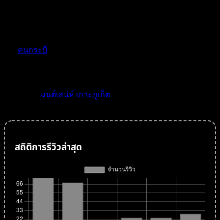
วิทยา เน้นการท่องเที่ยวเชิงนิเวศน์ โดยรักษาไว้ซึ่งความภูมิใจ
ในศิลปะวัฒนธรรมและจิตวิญญาณแบบไทยๆ ภายใต้ความเข้น
แข็งของชุมชนอย่างแท้จริง
จาก
คนกระบี่
และคนไทยคนหนึ่ง อยากเห็น แหล่งท่องเที่ยว
หลายๆ แห่งในประเทศไทยเป็นการท่องเที่ยวเชิงนิเวศน์ อย่าง
แท้จริง
Please visit
มนต์เสน่ห์ เกาะภูเก็ต
for related post.
สถิติการรีวิวล่าสุด