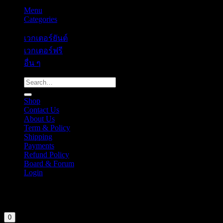
Menu
Categories
เวกเตอร์ยันต์
เวกเตอร์ฟรี
อื่น ๆ
Search
for:
Shop
Contact Us
About Us
Term & Policy
Shipping
Payments
Refund Policy
Board & Forum
Login
Cart
Your cart is currently empty.
0