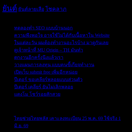
ยันต์
โชคลาภ
ยันต์ลายเสือ
Post Blog
ทดลองทำ SEO แบบบ้านนอก
ความพึงพอใจ อาจใช้ไม่ได้กับเนื้อหาใน Website
ในแต่ละวัน ผมต้องทำงานอะไรบ้าง มาดูกันเลย
ดูเจ้าหน้าที่ MU Origin – TH มันทำ
ตกงานอีกครั้งนึงแล้วเรา
วางแผนการลงทุน แบบคนขี้เกียจทำงาน
เปิดเว็บ submit free เพิ่มอีกหน่อย
ปีเตอร์ ขอเคลียร์พลอยแบบส่วนตัว
ปีเตอร์ เคลียร์ ยันไม่เลิกพลอย
แตงโม โชว์รอยสักสวย
ข่าวสารสำคัญน่าติดตาม
ไทยช่วยไทยพลัส เคาะลงทะเบียน 25 พ.ค. 69 ใช้จริง 1
มิ.ย. 69