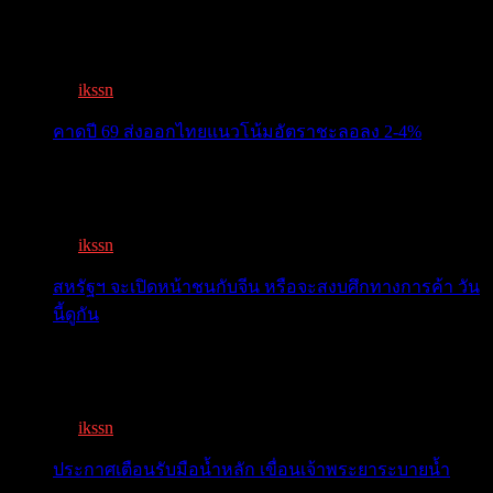
ครม.เคาะ “ไทยช่วยไทยพลัส” 1.7แสนล. 43 ล้านคนเฮ ลง
ทะเบีย...
By
ikssn
,
3 months ago
คาดปี 69 ส่งออกไทยแนวโน้มอัตราชะลอลง 2-4%
สรท.คาดปี 69 ส่งออกไทยแนวโน้มอัตราชะลอลง 2-4%
เจอแรงกดด...
By
ikssn
,
7 months ago
สหรัฐฯ จะเปิดหน้าชนกับจีน หรือจะสงบศึกทางการค้า วัน
นี้ดูกัน
โลกจับตา! ทรัมป์-สี หารือวันนี้ สงบศึกการค้า หรือเปิด
หน...
By
ikssn
,
9 months ago
ประกาศเตือนรับมือน้ำหลัก เขื่อนเจ้าพระยาระบายน้ำ