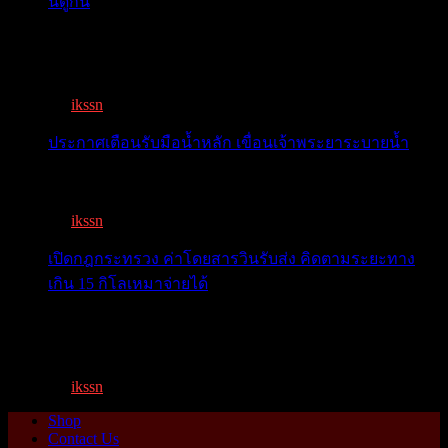
นี้ดูกัน
โลกจับตา! ทรัมป์-สี หารือวันนี้ สงบศึกการค้า หรือเปิด
หน...
By
ikssn
,
9 months ago
ประกาศเตือนรับมือน้ำหลัก เขื่อนเจ้าพระยาระบายน้ำ
เตือน 11 จังหวัด เตรียมรับมือน้ำหลาก วันนี้เจ้าพระยาจ่อ...
By
ikssn
,
1 year ago
เปิดกฎกระทรวง ค่าโดยสารวินรับส่ง คิดตามระยะทาง
เกิน 15 กิโลเหมาจ่ายได้
เปิดกฎกระทรวง ค่าโดยสารพี่วิน คิดตามระยะทาง เกิน 15
กิโ...
By
ikssn
,
1 year ago
Shop
Contact Us