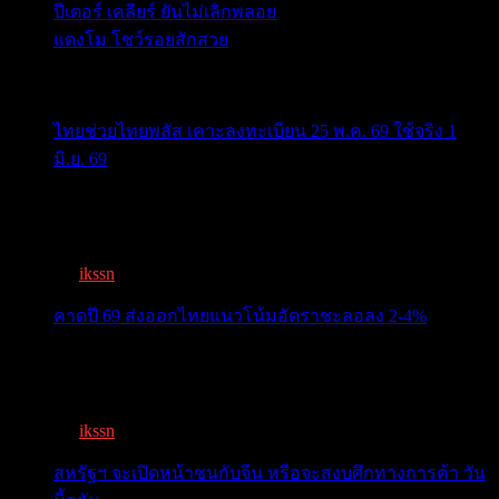
ปีเตอร์ เคลียร์ ยันไม่เลิกพลอย
แตงโม โชว์รอยสักสวย
ข่าวสารสำคัญน่าติดตาม
ไทยช่วยไทยพลัส เคาะลงทะเบียน 25 พ.ค. 69 ใช้จริง 1
มิ.ย. 69
ครม.เคาะ “ไทยช่วยไทยพลัส” 1.7แสนล. 43 ล้านคนเฮ ลง
ทะเบีย...
By
ikssn
,
3 months ago
คาดปี 69 ส่งออกไทยแนวโน้มอัตราชะลอลง 2-4%
สรท.คาดปี 69 ส่งออกไทยแนวโน้มอัตราชะลอลง 2-4%
เจอแรงกดด...
By
ikssn
,
7 months ago
สหรัฐฯ จะเปิดหน้าชนกับจีน หรือจะสงบศึกทางการค้า วัน