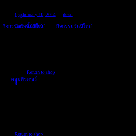
Posted on
January 10, 2014
by
ikssn
Login
กิจกรรมวันขึ้นปีใหม่
และ
กิจกรรมวันปีใหม่
ที่ดีอย่างหนึ่งนี้
Cart /
0.00
฿
0
สำหรับปีนี้มี ส.ค.ส พระราชทาน โดยทุก ๆ ปี พสกนิกรจะเฝ้ารอ
การพระราชทานพรปีใหม่ จากพระบาทสมเด็จพระเจ้าอยู่หัวฯ
ผ่าน ส.ค.ส พระราชทานซึ่ง ส.ค.ส พระราชทานนี้ พระองค์จะ
ทรงประดิษฐ์ขึ้นเอง
เพื่อพระราชทานแก่พสกนิกรชาวไทย เนื่อง
No products in the cart.
ในโอกาสวันขึ้นปีใหม่ โดยปีแรกที่พระองค์พระราชทาน ส.ค.ส
คือ ปี ส.ค.ส พระราชทานสำหรับปี พ.ศ.2530 โดยทรงพิมพ์ออก
Return to shop
จาก
คอมพิวเตอร์
และแฟกซ์พระราชทานให้แก่หน่วยงาน และ
0
เจ้าหน้าที่ผู้ทำงานรับใช้ใต้เบื้องพระยุคลบาท โดยทรงใช้รหัส
Cart
แทนพระองค์ว่า กส. 9 เช่นเดียวกับที่ทรงใช้ติดต่อทางวิทยุ
สื่อสาร
นับแต่นั้นมา พระองค์ได้พระราชทาน ส.ค.ส ทุกปี และ
หนังสือพิมพ์ได้นำ ส.ค.ส พระราชทานไปตีพิมพ์ เพื่อเผยแพร่สู่
No products in the cart.
สาธารณชน ส.ค.ส พระราชทานนั้นได้ยกเว้นไปในปีใหม่ พ.ศ.
Return to shop