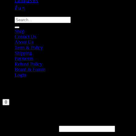
เวกเตอร์ฟรี
อื่น ๆ
Search
for:
Shop
Contact Us
About Us
Term & Policy
Shipping
Payments
Refund Policy
Board & Forum
Login
Cart
Your cart is currently empty.
0
Login
Required
Username or email address