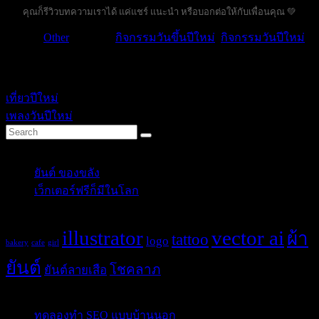
คุณก็รีวิวบทความเราได้ แค่แชร์ แนะนำ หรือบอกต่อให้กับเพื่อนคุณ 💚
หมวด :
Other
| คำค้น :
กิจกรรมวันขึ้นปีใหม่
,
กิจกรรมวันปีใหม่
.
ikssn
เที่ยวปีใหม่
เพลงวันปีใหม่
Categories
ยันต์ ของขลัง
(10)
เว็กเตอร์ฟรีก็มีในโลก
(5)
Tags
illustrator
vector ai
ผ้า
tattoo
logo
bakery
cafe
girl
ยันต์
โชคลาภ
ยันต์ลายเสือ
Post Blog
ทดลองทำ SEO แบบบ้านนอก