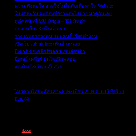
ความพึงพอใจ อาจใช้ไม่ได้กับเนื้อหาใน Website
ในแต่ละวัน ผมต้องทำงานอะไรบ้าง มาดูกันเลย
ดูเจ้าหน้าที่ MU Origin – TH มันทำ
ตกงานอีกครั้งนึงแล้วเรา
วางแผนการลงทุน แบบคนขี้เกียจทำงาน
เปิดเว็บ submit free เพิ่มอีกหน่อย
ปีเตอร์ ขอเคลียร์พลอยแบบส่วนตัว
ปีเตอร์ เคลียร์ ยันไม่เลิกพลอย
แตงโม โชว์รอยสักสวย
ข่าวสารสำคัญน่าติดตาม
ไทยช่วยไทยพลัส เคาะลงทะเบียน 25 พ.ค. 69 ใช้จริง 1
มิ.ย. 69
ครม.เคาะ “ไทยช่วยไทยพลัส” 1.7แสนล. 43 ล้านคนเฮ ลง
ทะเบีย...
By
ikssn
,
3 months ago