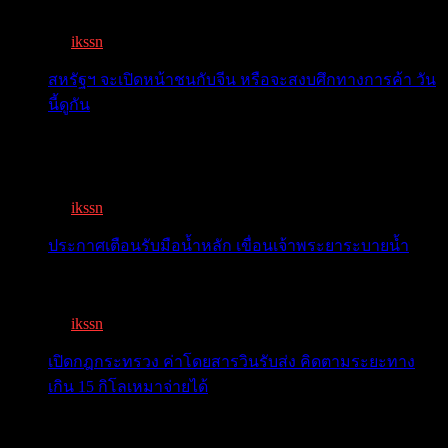
เจอแรงกดด...
By
ikssn
,
7 months ago
สหรัฐฯ จะเปิดหน้าชนกับจีน หรือจะสงบศึกทางการค้า วัน
นี้ดูกัน
โลกจับตา! ทรัมป์-สี หารือวันนี้ สงบศึกการค้า หรือเปิด
หน...
By
ikssn
,
9 months ago
ประกาศเตือนรับมือน้ำหลัก เขื่อนเจ้าพระยาระบายน้ำ
เตือน 11 จังหวัด เตรียมรับมือน้ำหลาก วันนี้เจ้าพระยาจ่อ...
By
ikssn
,
1 year ago
เปิดกฎกระทรวง ค่าโดยสารวินรับส่ง คิดตามระยะทาง
เกิน 15 กิโลเหมาจ่ายได้
เปิดกฎกระทรวง ค่าโดยสารพี่วิน คิดตามระยะทาง เกิน 15