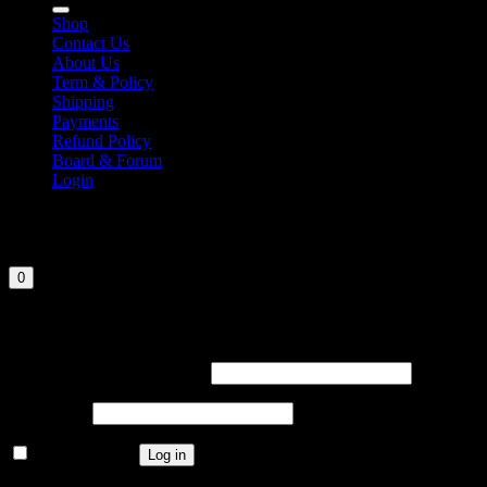
Shop
Contact Us
About Us
Term & Policy
Shipping
Payments
Refund Policy
Board & Forum
Login
Cart
Your cart is currently empty.
0
Login
Required
Username or email address
Required
Password
Remember me
Log in