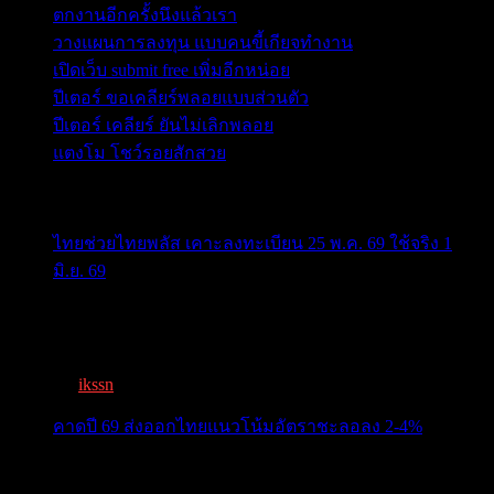
ตกงานอีกครั้งนึงแล้วเรา
วางแผนการลงทุน แบบคนขี้เกียจทำงาน
เปิดเว็บ submit free เพิ่มอีกหน่อย
ปีเตอร์ ขอเคลียร์พลอยแบบส่วนตัว
ปีเตอร์ เคลียร์ ยันไม่เลิกพลอย
แตงโม โชว์รอยสักสวย
ข่าวสารสำคัญน่าติดตาม
ไทยช่วยไทยพลัส เคาะลงทะเบียน 25 พ.ค. 69 ใช้จริง 1
มิ.ย. 69
ครม.เคาะ “ไทยช่วยไทยพลัส” 1.7แสนล. 43 ล้านคนเฮ ลง
ทะเบีย...
By
ikssn
,
3 months ago
คาดปี 69 ส่งออกไทยแนวโน้มอัตราชะลอลง 2-4%
สรท.คาดปี 69 ส่งออกไทยแนวโน้มอัตราชะลอลง 2-4%