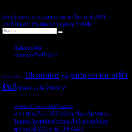
ikssn
เรียน รู้ และการ ตรวจสอบ ค่าต่างๆ ในการ ทำ SEO
ช่วงนี้ เมียแต่ง เรื่องย่อละคร ตอนจบ กำลังฮิต
Categories
ยันต์ ของขลัง
(10)
เว็กเตอร์ฟรีก็มีในโลก
(5)
Tags
illustrator
vector ai
ผ้า
tattoo
logo
bakery
cafe
girl
ยันต์
โชคลาภ
ยันต์ลายเสือ
Post Blog
ทดลองทำ SEO แบบบ้านนอก
ความพึงพอใจ อาจใช้ไม่ได้กับเนื้อหาใน Website
ในแต่ละวัน ผมต้องทำงานอะไรบ้าง มาดูกันเลย
ดูเจ้าหน้าที่ MU Origin – TH มันทำ