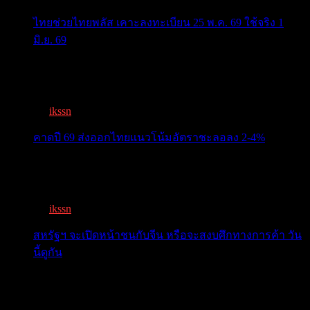
ไทยช่วยไทยพลัส เคาะลงทะเบียน 25 พ.ค. 69 ใช้จริง 1
มิ.ย. 69
ครม.เคาะ “ไทยช่วยไทยพลัส” 1.7แสนล. 43 ล้านคนเฮ ลง
ทะเบีย...
By
ikssn
,
3 months ago
คาดปี 69 ส่งออกไทยแนวโน้มอัตราชะลอลง 2-4%
สรท.คาดปี 69 ส่งออกไทยแนวโน้มอัตราชะลอลง 2-4%
เจอแรงกดด...
By
ikssn
,
7 months ago
สหรัฐฯ จะเปิดหน้าชนกับจีน หรือจะสงบศึกทางการค้า วัน
นี้ดูกัน
โลกจับตา! ทรัมป์-สี หารือวันนี้ สงบศึกการค้า หรือเปิด
หน...