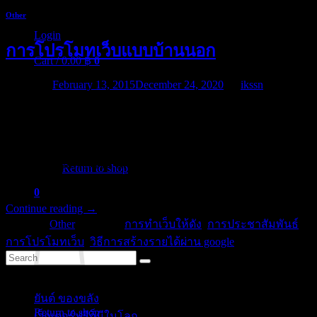
Other
Login
การโปรโมทเว็บแบบบ้านนอก
Cart /
0.00
฿
0
Posted on
February 13, 2015
December 24, 2020
by
ikssn
ไม่ใช่เรื่องเล่นๆ ผมเขียนเรื่องนี้แล้วลงในหลายๆ เว็บของผมถ้า
ท่านหาอ่านก็จะทราบดีว่ามันอาจเป็นเรื่องเดียวกัน เกี่ยวกับ
No products in the cart.
แนวทางการโปรโมทเว็บแบบบ้านนอกของผมเอง เริ่มแรกผม
ไม่มีเป้าหมายที่ชัดเจน และทำเว็บแบบงูๆ ปลาๆ ทำเรื่องที่อยาก
Return to shop
จะทำไปเรื่อยๆ
0
Cart
Continue reading
→
Posted in
Other
|
Tagged
การทำเว็บให้ดัง
,
การประชาสัมพันธ์
,
การโปรโมทเว็บ
,
วิธีการสร้างรายได้ผ่าน google
Categories
No products in the cart.
ยันต์ ของขลัง
(10)
Return to shop
เว็กเตอร์ฟรีก็มีในโลก
(5)