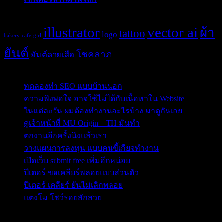
Tags
illustrator
vector ai
ผ้า
tattoo
logo
bakery
cafe
girl
ยันต์
โชคลาภ
ยันต์ลายเสือ
Post Blog
ทดลองทำ SEO แบบบ้านนอก
ความพึงพอใจ อาจใช้ไม่ได้กับเนื้อหาใน Website
ในแต่ละวัน ผมต้องทำงานอะไรบ้าง มาดูกันเลย
ดูเจ้าหน้าที่ MU Origin – TH มันทำ
ตกงานอีกครั้งนึงแล้วเรา
วางแผนการลงทุน แบบคนขี้เกียจทำงาน
เปิดเว็บ submit free เพิ่มอีกหน่อย
ปีเตอร์ ขอเคลียร์พลอยแบบส่วนตัว
ปีเตอร์ เคลียร์ ยันไม่เลิกพลอย
แตงโม โชว์รอยสักสวย
ข่าวสารสำคัญน่าติดตาม