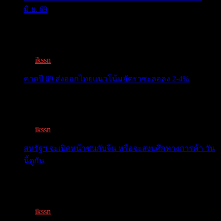
มิ.ย. 69
ครม.เคาะ “ไทยช่วยไทยพลัส” 1.7แสนล. 43 ล้านคนเฮ ลง
ทะเบีย...
By
ikssn
,
3 months ago
คาดปี 69 ส่งออกไทยแนวโน้มอัตราชะลอลง 2-4%
สรท.คาดปี 69 ส่งออกไทยแนวโน้มอัตราชะลอลง 2-4%
เจอแรงกดด...
By
ikssn
,
7 months ago
สหรัฐฯ จะเปิดหน้าชนกับจีน หรือจะสงบศึกทางการค้า วัน
นี้ดูกัน
โลกจับตา! ทรัมป์-สี หารือวันนี้ สงบศึกการค้า หรือเปิด
หน...
By
ikssn
,
9 months ago