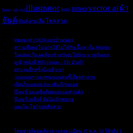
illustrator
vector ai
ผ้า
tattoo
logo
bakery
cafe
girl
ยันต์
โชคลาภ
ยันต์ลายเสือ
Post Blog
ทดลองทำ SEO แบบบ้านนอก
ความพึงพอใจ อาจใช้ไม่ได้กับเนื้อหาใน Website
ในแต่ละวัน ผมต้องทำงานอะไรบ้าง มาดูกันเลย
ดูเจ้าหน้าที่ MU Origin – TH มันทำ
ตกงานอีกครั้งนึงแล้วเรา
วางแผนการลงทุน แบบคนขี้เกียจทำงาน
เปิดเว็บ submit free เพิ่มอีกหน่อย
ปีเตอร์ ขอเคลียร์พลอยแบบส่วนตัว
ปีเตอร์ เคลียร์ ยันไม่เลิกพลอย
แตงโม โชว์รอยสักสวย
ข่าวสารสำคัญน่าติดตาม
ไทยช่วยไทยพลัส เคาะลงทะเบียน 25 พ.ค. 69 ใช้จริง 1