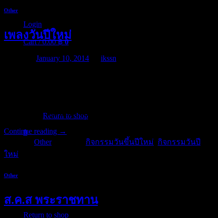
Other
Login
เพลงวันปีใหม่
Cart /
0.00
฿
0
Posted on
January 10, 2014
by
ikssn
เพลงวันปีใหม่ และเป็นเพลงที่มักจะได้ยินบ่อย ๆ ในช่วงกิจกรรม
วันขึ้นปีใหม่ และ กิจกรรมวันปีใหม่ ที่ดีอย่างหนึ่ง ก็คือ เพลงพรปี
No products in the cart.
ใหม่ ซึ่งเป็นเพลงพระราชนิพนธ์ลำดับที่ 13 ที่พระบาทสมเด็จ
พระเจ้าอยู่หัวภูมิพลอดุลยเดชฯ
Return to shop
Continue reading
→
0
Cart
Posted in
Other
|
Tagged
กิจกรรมวันขึ้นปีใหม่
,
กิจกรรมวันปี
ใหม่
Other
ส.ค.ส พระราชทาน
No products in the cart.
Return to shop