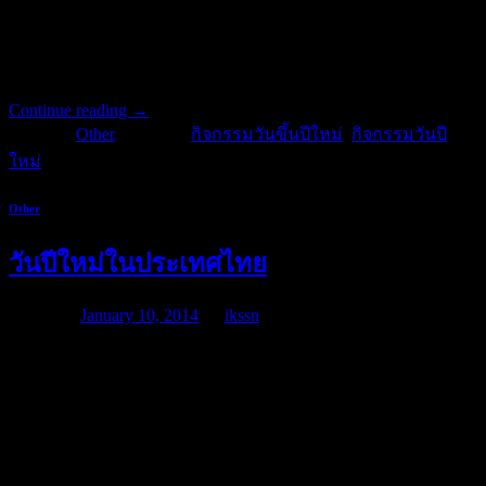
ที่สำคัญมากในช่วงของเทศกาลงานต่างๆ เพราะเนื่องจากการ
เดินทางมักจะแออัดไปด้วยผู้คนรวมไปถึงที่พักที่มักจะเต็มอยู่เส
มอๆ ดังนั้นการจองรถโดยสาร
Continue reading
→
Posted in
Other
|
Tagged
กิจกรรมวันขึ้นปีใหม่
,
กิจกรรมวันปี
ใหม่
Other
วันปีใหม่ในประเทศไทย
Posted on
January 10, 2014
by
ikssn
สำหรับวันปีใหม่ในประเทศไทยนั้น แต่เดิมเราถือเอาวันแรม 1
ค่ำเดือนอ้าย ซึ่งตรงกับเดือนมกราคม เป็นวันขึ้นปีใหม่ เพื่อให้
สอดคล้องกับคติแห่งพระพุทธศาสนา ที่ถือช่วงเหมันต์หรือหน้า
หนาวเป็นการเริ่มต้นปี ต่อมาได้เปลี่ยนแปลงไปตามคติพราหมณ์
คือถือเอาวันขึ้น 1 ค่ำ เดือน 5 เป็นวันขึ้นปีใหม่