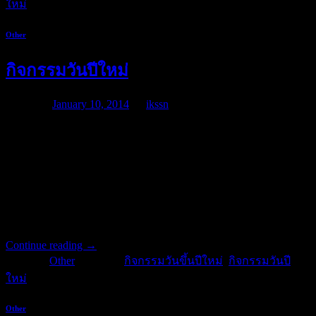
ใหม่
Other
กิจกรรมวันปีใหม่
Posted on
January 10, 2014
by
ikssn
กิจกรรมที่ควรปฏิบัติในวันขึ้นปีใหม่ ถือเป็น กิจกรรมวันขึ้นปี
ใหม่ และ กิจกรรมวันปีใหม่ ที่ดีอย่างหนึ่ง คือ ก่ารเก็บกวาดดูแล
ทำความสะอาด ประดับธงชาติตามอาคารบ้านเรือน การทำบุญ
ตักบาตร กรวดน้ำอุทิศส่วนกุศลให้ญาติและผู้มีพระคุณที่ล่วงลับ
ไปแล้ว การไปวัดเพื่อทำบุญ ถือศีล ปฏิบัติธรรม หรือฟังพระ
ธรรมเทศนา ฯลฯ
Continue reading
→
Posted in
Other
|
Tagged
กิจกรรมวันขึ้นปีใหม่
,
กิจกรรมวันปี
ใหม่
Other