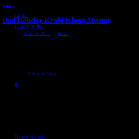
Webbon
Login
Bad Holiday Krabi Klong Muang
Cart /
0.00
฿
0
Posted on
June 29, 2011
by
ikssn
อีกไม่กี่วันนี้ (30/06/2011) จำเป็นต้องบินด่วนไปอย่างเร็ว จริงๆ
หากว่าตัวเองใจเย็นซัดหน่อย ตั้งสติให้ดี คงไม่ต้องด่วนสรุป
ขนาดนี้หรอก แต่ก็นะ คิดๆ ไปก็อยากจะให้มันจบเร็วๆ มากกว่า
No products in the cart.
เพราะหลายๆ คนก็ดูเหมือนว่าจะพูดกันไปต่างๆ นาๆ แม้แต่ญาติ
Return to shop
ตัวเองบางคน ที่ยังไม่ทันได้อธิบายให้เข้าใจอะไรในหลายๆ
อย่างก็ตีโพยตีพายทำเป็นไม่รู้จักกันไปซะแล้ว นี่ก็เป็นสาเหตุหนึ่ง
0
Cart
ในหลายๆ หัวข้อที่ไม่สบอารมณ์ซักเท่าไหร่ ทำให้ต้องเข้าไปลบ
ข้อมูลหลายอย่างที่คิดว่าสำคัญและเป็นสิ่งที่ตัวผมเองทำไว้เพื่อ
เป็นตัวแทนแห่งความทรงจำที่ดี ที่อธิบายถึงความเป็นตัวตน
ที่มาที่ไป แม้กระทั่ง ชื่อ และ นามสกุล ที่สุดแสนจะภูมิใจที่พ่อแม่
ได้ตั้งใจคิดให้ ก็ต้องขอล้างและลบออกจากระบบ Search Engine
No products in the cart.
และอื่นๆ เพียงเพราะว่า ญาติบางคน ที่หลุดออกมาดูโลกก่อน
Return to shop
กลัวที่จะเกิดผลกระทบ ถ้าเป็นคนอื่นคงไม่แคร์มากนัก แต่นี่….