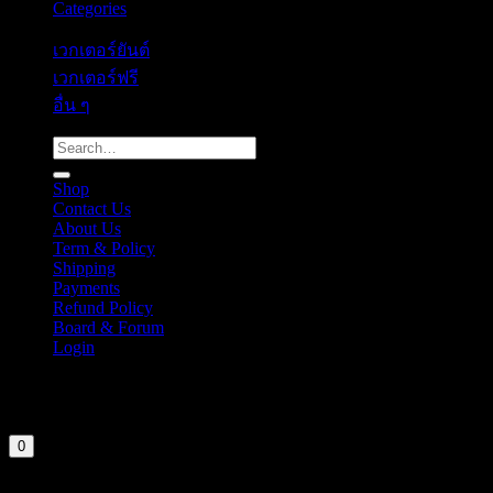
Categories
เวกเตอร์ยันต์
เวกเตอร์ฟรี
อื่น ๆ
Search
for:
Shop
Contact Us
About Us
Term & Policy
Shipping
Payments
Refund Policy
Board & Forum
Login
Cart
Your cart is currently empty.
0