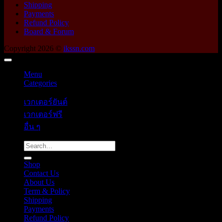
Shipping
Payments
Refund Policy
Board & Forum
Copyright 2026 ©
ikssn.com
Menu
Categories
เวกเตอร์ยันต์
เวกเตอร์ฟรี
อื่น ๆ
Search
for:
Shop
Contact Us
About Us
Term & Policy
Shipping
Payments
Refund Policy