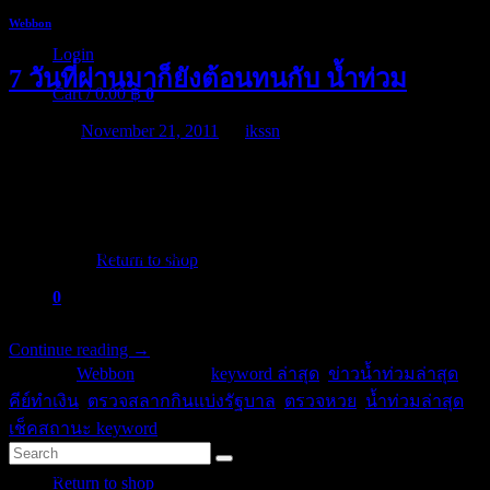
Webbon
Login
7 วันที่ผ่านมาก็ยังต้อนทนกับ น้ำท่วม
Cart /
0.00
฿
0
Posted on
November 21, 2011
by
ikssn
หลายวันมานี้ ก็ยังหนีไม่พ้น keyword พวกน้ำท่วม เห็นทีต้องทน
กับสภาวะนี้ไปอีกประมาณ 1 เดือน เพราะกระแสน้ำท่วมยังไม่
No products in the cart.
หมด นี่ข่าวใหม่เห็นว่าน้ำจะมาอีกระลอก ไม่รู้น้ำจากไหน
เพราะลองตรวจสอบดูแล้วน้ำที่มีอยู่ก็จะเป็นน้ำทุ่งเสียส่วนใหญ่
Return to shop
หากจะมาอีกระลอกจริงและน้ำท่วมอีกครั้งจริง ก็อาจมาจาก
0
เขื่อนต่างๆ ที่พร้อมใจกันปล่อยน้ำลงมามากมายอีกนั่นแหละ
Cart
Continue reading
→
Posted in
Webbon
|
Tagged
keyword ล่าสุด
,
ข่าวน้ำท่วมล่าสุด
,
คีย์ทำเงิน
,
ตรวจสลากกินแบ่งรัฐบาล
,
ตรวจหวย
,
น้ำท่วมล่าสุด
,
เช็คสถานะ keyword
No products in the cart.
Categories
Return to shop