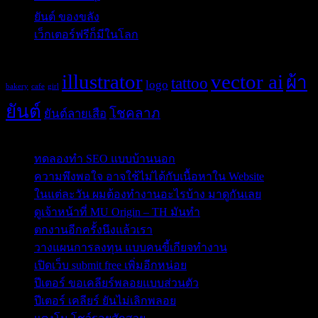
ยันต์ ของขลัง
(10)
เว็กเตอร์ฟรีก็มีในโลก
(5)
Tags
illustrator
vector ai
ผ้า
tattoo
logo
bakery
cafe
girl
ยันต์
โชคลาภ
ยันต์ลายเสือ
Post Blog
ทดลองทำ SEO แบบบ้านนอก
ความพึงพอใจ อาจใช้ไม่ได้กับเนื้อหาใน Website
ในแต่ละวัน ผมต้องทำงานอะไรบ้าง มาดูกันเลย
ดูเจ้าหน้าที่ MU Origin – TH มันทำ
ตกงานอีกครั้งนึงแล้วเรา
วางแผนการลงทุน แบบคนขี้เกียจทำงาน
เปิดเว็บ submit free เพิ่มอีกหน่อย
ปีเตอร์ ขอเคลียร์พลอยแบบส่วนตัว
ปีเตอร์ เคลียร์ ยันไม่เลิกพลอย