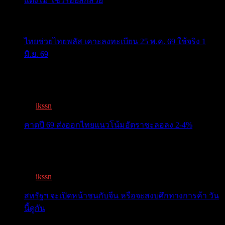
แตงโม โชว์รอยสักสวย
ข่าวสารสำคัญน่าติดตาม
ไทยช่วยไทยพลัส เคาะลงทะเบียน 25 พ.ค. 69 ใช้จริง 1
มิ.ย. 69
ครม.เคาะ “ไทยช่วยไทยพลัส” 1.7แสนล. 43 ล้านคนเฮ ลง
ทะเบีย...
By
ikssn
,
3 months ago
คาดปี 69 ส่งออกไทยแนวโน้มอัตราชะลอลง 2-4%
สรท.คาดปี 69 ส่งออกไทยแนวโน้มอัตราชะลอลง 2-4%
เจอแรงกดด...
By
ikssn
,
7 months ago
สหรัฐฯ จะเปิดหน้าชนกับจีน หรือจะสงบศึกทางการค้า วัน
นี้ดูกัน