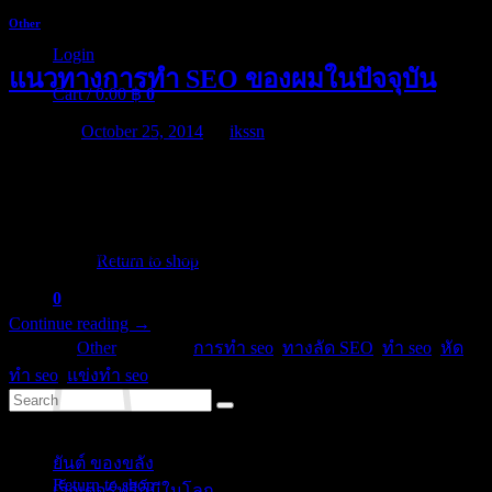
Other
Login
แนวทางการทำ SEO ของผมในปัจจุบัน
Cart /
0.00
฿
0
Posted on
October 25, 2014
by
ikssn
หลังจากที่ผมทดลองมาประมาณเกือบปี (ตั้งแต่ต้นปี 2557) ตอน
นั้นก็มีการปรับปรุงอัลกอริทึ่มครั้งใหญ่ ทำให้หลายๆ เว็บโดน
No products in the cart.
เก็บ พอผ่านมาไม่กี่เดือนทาง google ก็ปรับอีกหลายครั้ง เรียกว่า
เพื่อนๆ ที่ทำด้วยกันเลิกล้มกันไปเป็นว่าเล่น แต่ผมโชคดีหน่อยที่
Return to shop
ไม่ได้รับทำ seo คือไม่ได้รับจ้างทำ
0
Cart
Continue reading
→
Posted in
Other
|
Tagged
การทำ seo
,
ทางลัด SEO
,
ทำ seo
,
หัด
ทำ seo
,
แข่งทำ seo
Categories
No products in the cart.
ยันต์ ของขลัง
(10)
Return to shop
เว็กเตอร์ฟรีก็มีในโลก
(5)