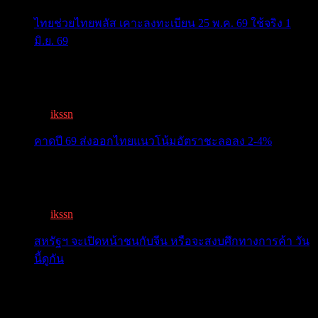
ไทยช่วยไทยพลัส เคาะลงทะเบียน 25 พ.ค. 69 ใช้จริง 1
มิ.ย. 69
ครม.เคาะ “ไทยช่วยไทยพลัส” 1.7แสนล. 43 ล้านคนเฮ ลง
ทะเบีย...
By
ikssn
,
3 months ago
คาดปี 69 ส่งออกไทยแนวโน้มอัตราชะลอลง 2-4%
สรท.คาดปี 69 ส่งออกไทยแนวโน้มอัตราชะลอลง 2-4%
เจอแรงกดด...
By
ikssn
,
7 months ago
สหรัฐฯ จะเปิดหน้าชนกับจีน หรือจะสงบศึกทางการค้า วัน
นี้ดูกัน
โลกจับตา! ทรัมป์-สี หารือวันนี้ สงบศึกการค้า หรือเปิด
หน...