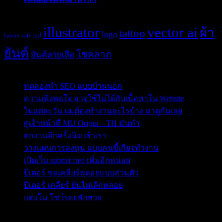
Tags
illustrator
vector ai
ผ้า
tattoo
logo
bakery
cafe
girl
ยันต์
โชคลาภ
ยันต์ลายเสือ
Post Blog
ทดลองทำ SEO แบบบ้านนอก
ความพึงพอใจ อาจใช้ไม่ได้กับเนื้อหาใน Website
ในแต่ละวัน ผมต้องทำงานอะไรบ้าง มาดูกันเลย
ดูเจ้าหน้าที่ MU Origin – TH มันทำ
ตกงานอีกครั้งนึงแล้วเรา
วางแผนการลงทุน แบบคนขี้เกียจทำงาน
เปิดเว็บ submit free เพิ่มอีกหน่อย
ปีเตอร์ ขอเคลียร์พลอยแบบส่วนตัว
ปีเตอร์ เคลียร์ ยันไม่เลิกพลอย
แตงโม โชว์รอยสักสวย
ข่าวสารสำคัญน่าติดตาม