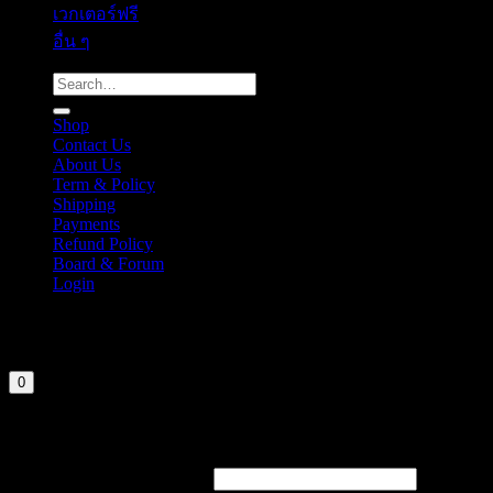
เวกเตอร์ฟรี
อื่น ๆ
Search
for:
Shop
Contact Us
About Us
Term & Policy
Shipping
Payments
Refund Policy
Board & Forum
Login
Cart
Your cart is currently empty.
0
Login
Required
Username or email address