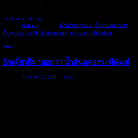
หินคลุกตลอดแนวอีกด้วย
Continue reading
→
Posted in
Webbon
|
Tagged
น้ำท่วมกรุงเทพ
,
น้ำท่วมคลองหก
,
น้ำท่วมปทุมธานี
,
น้ำท่วมล่าสุด
,
สถานการณ์น้ำท่วม
Webbon
อีกเดี๋ยวก็มาบอกว่า น้ำล้นคลองระพีพัฒน์
Posted on
October 13, 2011
by
ikssn
เชื่อหรือไม่ อีกเดี๋ยวก็ต้องมาบอกว่า ขณะนี้น้ำในคลองระพีพัฒน์
เริ่มเอ่อล้นแล้ว และน้ำเหนือกำลังมา น้ำอยุธยาเต็มรับไม่ไหว
หาน้ำใจช่วยหน่อย ต้องเข้าใจนะเราจำเป็นต้องเปิดประตูน้ำด้าน
ตะวันตกของคลองระพีพัฒน์เพื่อให้สามารถรับน้ำที่กำลังไหลลง
มาจากทางนครสวรรค์ได้ แล้วก็ทำการเปิดประตูน้ำทางด้าน
ตะวันตกให้น้ำเอ่อล้นคลองท่วมชาวบ้านตั้งแต่คลอง 1-13 ให้
มอดม้วยประมาณ 1-2 เมตร เพื่อเหตุผลของท่านชายที่ขอ