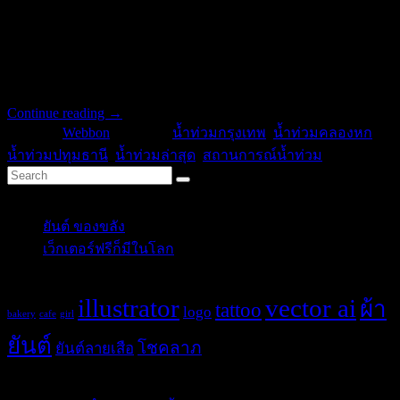
ดอนเมืองไว้ในความดูแลไม่อยากให้ท่วม ในขณะที่ทางประตู
น้ำจุฬาฯ นั้นกระสอบและทรายที่ท่านว่าจะให้ยังไม่เห็นได้ น้ำ
จากคลองรังสิตประยูรศักดิ์ก็กำลังเอ่อล้นริมตลิ่ง ไหลปริ่มๆ อีก
ไม่เกินสองคืบก็ท่วมแผงกั้น
Continue reading
→
Posted in
Webbon
|
Tagged
น้ำท่วมกรุงเทพ
,
น้ำท่วมคลองหก
,
น้ำท่วมปทุมธานี
,
น้ำท่วมล่าสุด
,
สถานการณ์น้ำท่วม
Categories
ยันต์ ของขลัง
(10)
เว็กเตอร์ฟรีก็มีในโลก
(5)
Tags
illustrator
vector ai
ผ้า
tattoo
logo
bakery
cafe
girl
ยันต์
โชคลาภ
ยันต์ลายเสือ
Post Blog