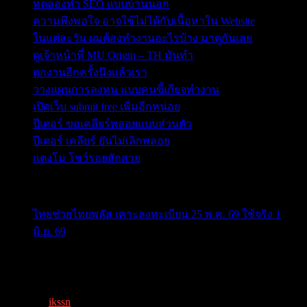
ทดลองทำ SEO แบบบ้านนอก
ความพึงพอใจ อาจใช้ไม่ได้กับเนื้อหาใน Website
ในแต่ละวัน ผมต้องทำงานอะไรบ้าง มาดูกันเลย
ดูเจ้าหน้าที่ MU Origin – TH มันทำ
ตกงานอีกครั้งนึงแล้วเรา
วางแผนการลงทุน แบบคนขี้เกียจทำงาน
เปิดเว็บ submit free เพิ่มอีกหน่อย
ปีเตอร์ ขอเคลียร์พลอยแบบส่วนตัว
ปีเตอร์ เคลียร์ ยันไม่เลิกพลอย
แตงโม โชว์รอยสักสวย
ข่าวสารสำคัญน่าติดตาม
ไทยช่วยไทยพลัส เคาะลงทะเบียน 25 พ.ค. 69 ใช้จริง 1
มิ.ย. 69
ครม.เคาะ “ไทยช่วยไทยพลัส” 1.7แสนล. 43 ล้านคนเฮ ลง
ทะเบีย...
By
ikssn
,
3 months ago