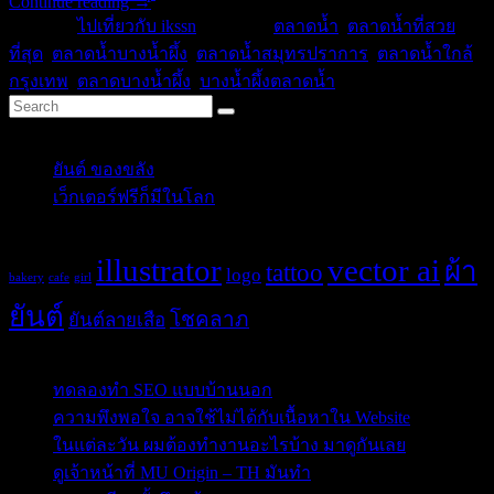
Continue reading
→
Posted in
ไปเที่ยวกับ ikssn
|
Tagged
ตลาดน้ำ
,
ตลาดน้ำที่สวย
ที่สุด
,
ตลาดน้ำบางน้ำผึ้ง
,
ตลาดน้ำสมุทรปราการ
,
ตลาดน้ำใกล้
กรุงเทพ
,
ตลาดบางน้ำผึ้ง
,
บางน้ำผึ้งตลาดน้ำ
Categories
ยันต์ ของขลัง
(10)
เว็กเตอร์ฟรีก็มีในโลก
(5)
Tags
illustrator
vector ai
ผ้า
tattoo
logo
bakery
cafe
girl
ยันต์
โชคลาภ
ยันต์ลายเสือ
Post Blog
ทดลองทำ SEO แบบบ้านนอก
ความพึงพอใจ อาจใช้ไม่ได้กับเนื้อหาใน Website
ในแต่ละวัน ผมต้องทำงานอะไรบ้าง มาดูกันเลย
ดูเจ้าหน้าที่ MU Origin – TH มันทำ