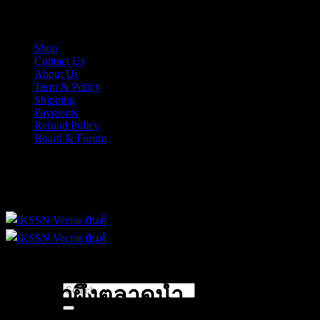
Skip
iKSSN เว็กเตอร์ยันต์ งาน EPS, Illus สำหรับการออกแบบ
to
content
Shop
Contact Us
About Us
Term & Policy
Shipping
Payments
Refund Policy
Board & Forum
iKSSN เว็กเตอร์ยันต์ งาน EPS, Illus สำหรับการออกแบบ
Search
บางน้ำผึ้งตลาดน้ำ
for: