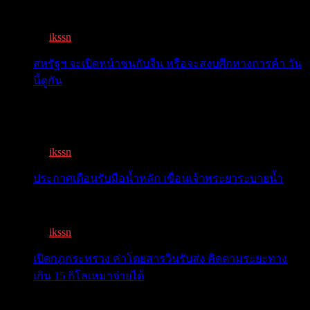
เจอแรงกดด...
By
ikssn
,
7 months ago
สหรัฐฯ จะเปิดหน้าชนกับจีน หรือจะสงบศึกทางการค้า วัน
นี้ดูกัน
โลกจับตา! ทรัมป์-สี หารือวันนี้ สงบศึกการค้า หรือเปิด
หน...
By
ikssn
,
9 months ago
ประกาศเตือนรับมือน้ำหลัก เขื่อนเจ้าพระยาระบายน้ำ
เตือน 11 จังหวัด เตรียมรับมือน้ำหลาก วันนี้เจ้าพระยาจ่อ...
By
ikssn
,
1 year ago
เปิดกฎกระทรวง ค่าโดยสารวินรับส่ง คิดตามระยะทาง
เกิน 15 กิโลเหมาจ่ายได้
เปิดกฎกระทรวง ค่าโดยสารพี่วิน คิดตามระยะทาง เกิน 15