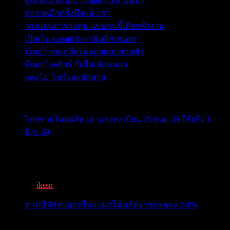
ดูเจ้าหน้าที่ MU Origin – TH มันทำ
ตกงานอีกครั้งนึงแล้วเรา
วางแผนการลงทุน แบบคนขี้เกียจทำงาน
เปิดเว็บ submit free เพิ่มอีกหน่อย
ปีเตอร์ ขอเคลียร์พลอยแบบส่วนตัว
ปีเตอร์ เคลียร์ ยันไม่เลิกพลอย
แตงโม โชว์รอยสักสวย
ข่าวสารสำคัญน่าติดตาม
ไทยช่วยไทยพลัส เคาะลงทะเบียน 25 พ.ค. 69 ใช้จริง 1
มิ.ย. 69
ครม.เคาะ “ไทยช่วยไทยพลัส” 1.7แสนล. 43 ล้านคนเฮ ลง
ทะเบีย...
By
ikssn
,
3 months ago
คาดปี 69 ส่งออกไทยแนวโน้มอัตราชะลอลง 2-4%
สรท.คาดปี 69 ส่งออกไทยแนวโน้มอัตราชะลอลง 2-4%