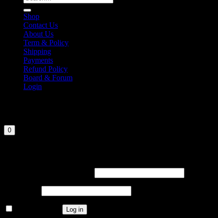
for:
Shop
Contact Us
About Us
Term & Policy
Shipping
Payments
Refund Policy
Board & Forum
Login
Cart
Your cart is currently empty.
0
Login
Required
Username or email address
Required
Password
Remember me
Log in