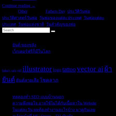
Continue reading
→
Posted in
Other
|
Tagged
Fathers Day
,
ประวัติวันพ่อ
,
ประวัติศาสตร์วันพ่อ
,
วันพ่อของแต่ละประเทศ
,
วันพ่อแต่ละ
ประเทศ
,
วันพ่อแห่งชาติ
,
วันสำคัญของพ่อ
Categories
ยันต์ ของขลัง
(10)
เว็กเตอร์ฟรีก็มีในโลก
(5)
Tags
illustrator
vector ai
ผ้า
tattoo
logo
bakery
cafe
girl
ยันต์
โชคลาภ
ยันต์ลายเสือ
Post Blog
ทดลองทำ SEO แบบบ้านนอก
ความพึงพอใจ อาจใช้ไม่ได้กับเนื้อหาใน Website
ในแต่ละวัน ผมต้องทำงานอะไรบ้าง มาดูกันเลย