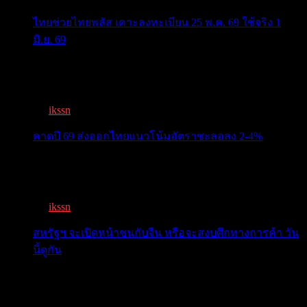
ไทยช่วยไทยพลัส เคาะลงทะเบียน 25 พ.ค. 69 ใช้จริง 1
มิ.ย. 69
ครม.เคาะ “ไทยช่วยไทยพลัส” 1.7แสนล. 43 ล้านคนเฮ ลง
ทะเบีย...
By
ikssn
,
3 months ago
คาดปี 69 ส่งออกไทยแนวโน้มอัตราชะลอลง 2-4%
สรท.คาดปี 69 ส่งออกไทยแนวโน้มอัตราชะลอลง 2-4%
เจอแรงกดด...
By
ikssn
,
7 months ago
สหรัฐฯ จะเปิดหน้าชนกับจีน หรือจะสงบศึกทางการค้า วัน
นี้ดูกัน
โลกจับตา! ทรัมป์-สี หารือวันนี้ สงบศึกการค้า หรือเปิด
หน...