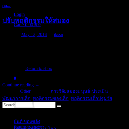
Other
Login
ปรับพฤติกรรมให้สมอง
Cart /
0.00
฿
0
Posted on
May 12, 2014
by
ikssn
ทฤษฎีการคิดและกลยุทธ์ในการประเมินพัฒนาการเด็กนั้นมี
มากมาย ยกตัวอย่างในเรื่องกลยุทธ์ของภาคปฏิบัติ ในการเรียน
No products in the cart.
การสอนของครูและนักศึกษาในห้อง ร่วมกันทดลอง ทฤษฎี
สมคบคิด ในสิ่งที่เรียนโดยพวกเขาตกลงกันว่าจะลองควบคุม
Return to shop
พฤติกรรม
0
Cart
Continue reading
→
Posted in
Other
|
Tagged
การวิจัยสมองมนุษย์
,
ประเมิน
พัฒนาการเด็ก
,
พฤติกรรมของเด็ก
,
พฤติกรรมเด็กปฐมวัย
Categories
No products in the cart.
ยันต์ ของขลัง
(10)
Return to shop
เว็กเตอร์ฟรีก็มีในโลก
(5)