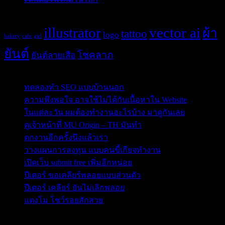
Tags
illustrator
vector ai
ผ้า
tattoo
logo
bakery
cafe
girl
ยันต์
โชคลาภ
ยันต์ลายเสือ
Post Blog
ทดลองทำ SEO แบบบ้านนอก
ความพึงพอใจ อาจใช้ไม่ได้กับเนื้อหาใน Website
ในแต่ละวัน ผมต้องทำงานอะไรบ้าง มาดูกันเลย
ดูเจ้าหน้าที่ MU Origin – TH มันทำ
ตกงานอีกครั้งนึงแล้วเรา
วางแผนการลงทุน แบบคนขี้เกียจทำงาน
เปิดเว็บ submit free เพิ่มอีกหน่อย
ปีเตอร์ ขอเคลียร์พลอยแบบส่วนตัว
ปีเตอร์ เคลียร์ ยันไม่เลิกพลอย
แตงโม โชว์รอยสักสวย
ข่าวสารสำคัญน่าติดตาม