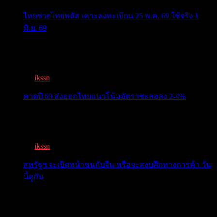
ไทยช่วยไทยพลัส เคาะลงทะเบียน 25 พ.ค. 69 ใช้จริง 1
มิ.ย. 69
ครม.เคาะ “ไทยช่วยไทยพลัส” 1.7แสนล. 43 ล้านคนเฮ ลง
ทะเบีย...
By
ikssn
,
3 months ago
คาดปี 69 ส่งออกไทยแนวโน้มอัตราชะลอลง 2-4%
สรท.คาดปี 69 ส่งออกไทยแนวโน้มอัตราชะลอลง 2-4%
เจอแรงกดด...
By
ikssn
,
7 months ago
สหรัฐฯ จะเปิดหน้าชนกับจีน หรือจะสงบศึกทางการค้า วัน
นี้ดูกัน
โลกจับตา! ทรัมป์-สี หารือวันนี้ สงบศึกการค้า หรือเปิด
หน...