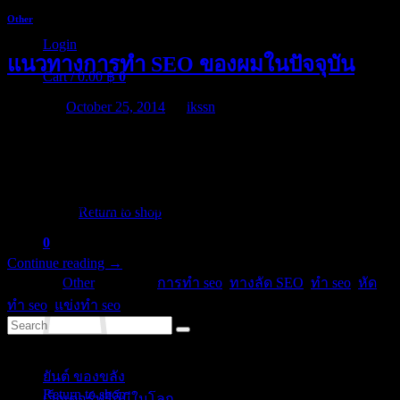
Other
Login
แนวทางการทำ SEO ของผมในปัจจุบัน
Cart /
0.00
฿
0
Posted on
October 25, 2014
by
ikssn
หลังจากที่ผมทดลองมาประมาณเกือบปี (ตั้งแต่ต้นปี 2557) ตอน
นั้นก็มีการปรับปรุงอัลกอริทึ่มครั้งใหญ่ ทำให้หลายๆ เว็บโดน
No products in the cart.
เก็บ พอผ่านมาไม่กี่เดือนทาง google ก็ปรับอีกหลายครั้ง เรียกว่า
เพื่อนๆ ที่ทำด้วยกันเลิกล้มกันไปเป็นว่าเล่น แต่ผมโชคดีหน่อยที่
Return to shop
ไม่ได้รับทำ seo คือไม่ได้รับจ้างทำ
0
Cart
Continue reading
→
Posted in
Other
|
Tagged
การทำ seo
,
ทางลัด SEO
,
ทำ seo
,
หัด
ทำ seo
,
แข่งทำ seo
Categories
No products in the cart.
ยันต์ ของขลัง
(10)
Return to shop
เว็กเตอร์ฟรีก็มีในโลก
(5)