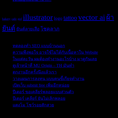
Tags
illustrator
vector ai
ผ้า
tattoo
logo
bakery
cafe
girl
ยันต์
โชคลาภ
ยันต์ลายเสือ
Post Blog
ทดลองทำ SEO แบบบ้านนอก
ความพึงพอใจ อาจใช้ไม่ได้กับเนื้อหาใน Website
ในแต่ละวัน ผมต้องทำงานอะไรบ้าง มาดูกันเลย
ดูเจ้าหน้าที่ MU Origin – TH มันทำ
ตกงานอีกครั้งนึงแล้วเรา
วางแผนการลงทุน แบบคนขี้เกียจทำงาน
เปิดเว็บ submit free เพิ่มอีกหน่อย
ปีเตอร์ ขอเคลียร์พลอยแบบส่วนตัว
ปีเตอร์ เคลียร์ ยันไม่เลิกพลอย
แตงโม โชว์รอยสักสวย
ข่าวสารสำคัญน่าติดตาม