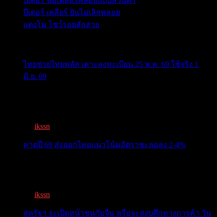
ปีเตอร์ ขอเคลียร์พลอยแบบส่วนตัว
ปีเตอร์ เคลียร์ ยันไม่เลิกพลอย
แตงโม โชว์รอยสักสวย
ข่าวสารสำคัญน่าติดตาม
ไทยช่วยไทยพลัส เคาะลงทะเบียน 25 พ.ค. 69 ใช้จริง 1
มิ.ย. 69
ครม.เคาะ “ไทยช่วยไทยพลัส” 1.7แสนล. 43 ล้านคนเฮ ลง
ทะเบีย...
By
ikssn
,
3 months ago
คาดปี 69 ส่งออกไทยแนวโน้มอัตราชะลอลง 2-4%
สรท.คาดปี 69 ส่งออกไทยแนวโน้มอัตราชะลอลง 2-4%
เจอแรงกดด...
By
ikssn
,
7 months ago
สหรัฐฯ จะเปิดหน้าชนกับจีน หรือจะสงบศึกทางการค้า วัน