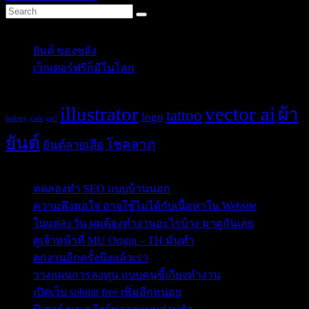
Categories
ยันต์ ของขลัง
(10)
เว็กเตอร์ฟรีก็มีในโลก
(5)
Tags
illustrator
vector ai
ผ้า
tattoo
logo
bakery
cafe
girl
ยันต์
โชคลาภ
ยันต์ลายเสือ
Post Blog
ทดลองทำ SEO แบบบ้านนอก
ความพึงพอใจ อาจใช้ไม่ได้กับเนื้อหาใน Website
ในแต่ละวัน ผมต้องทำงานอะไรบ้าง มาดูกันเลย
ดูเจ้าหน้าที่ MU Origin – TH มันทำ
ตกงานอีกครั้งนึงแล้วเรา
วางแผนการลงทุน แบบคนขี้เกียจทำงาน
เปิดเว็บ submit free เพิ่มอีกหน่อย