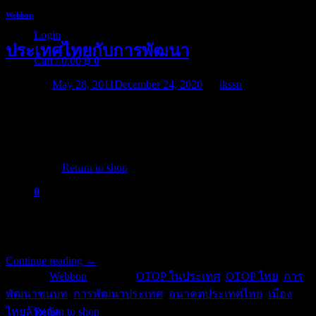
Webbon
Login
ประเทศไทยกับการพัฒนา
Cart /
0.00
฿
0
Posted on
May 28, 2011
December 24, 2020
by
ikssn
ประเทศไทยจะพัฒนาไปอย่างไร หากคนหนุ่มสาวยังวิ่งเข้าหา
สังคมที่พัฒนาแล้ว เช่นในเมืองใหญ่ ละทิ้งบ้านเกิดเมืองนอน
No products in the cart.
หลายคนวิ่งออกนอกประเทศซะด้วยซ้ำเพื่อทำมาหากิน นำเงิน
เข้าประเทศ เม็ดเงินเหล่านั้นกลับเข้ามาพัฒนาถิ่นฐานบ้านเกิด
Return to shop
จริงหรือ หรือแค่เพียงนำเข้ามาพัฒนาเมืองหลวงในประเทศ
0
ตัวอย่างประเทศไทย ทุกวันนี้คนทั่วโลกหรือคนไทยด้วยกันเอง
Cart
ส่วนใหญ่เข้าใจว่า ประเทศไทยก็คือกรุงเทพฯ แต่หาใช่อย่างที่
คิด ประเทศไทย ไม่ได้มีแค่กรุงเทพ
Continue reading
→
Posted in
Webbon
|
Tagged
OTOP ในประเทศ
,
OTOP ไทย
,
การ
No products in the cart.
พัฒนาชนบท
,
การพัฒนาประเทศ
,
อนาคตประเทศไทย
,
เมือง
Return to shop
ไทยล้าหลัง