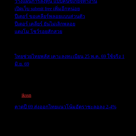
วางแผนการลงทุน แบบคนขี้เกียจทำงาน
เปิดเว็บ submit free เพิ่มอีกหน่อย
ปีเตอร์ ขอเคลียร์พลอยแบบส่วนตัว
ปีเตอร์ เคลียร์ ยันไม่เลิกพลอย
แตงโม โชว์รอยสักสวย
ข่าวสารสำคัญน่าติดตาม
ไทยช่วยไทยพลัส เคาะลงทะเบียน 25 พ.ค. 69 ใช้จริง 1
มิ.ย. 69
ครม.เคาะ “ไทยช่วยไทยพลัส” 1.7แสนล. 43 ล้านคนเฮ ลง
ทะเบีย...
By
ikssn
,
3 months ago
คาดปี 69 ส่งออกไทยแนวโน้มอัตราชะลอลง 2-4%
สรท.คาดปี 69 ส่งออกไทยแนวโน้มอัตราชะลอลง 2-4%
เจอแรงกดด...