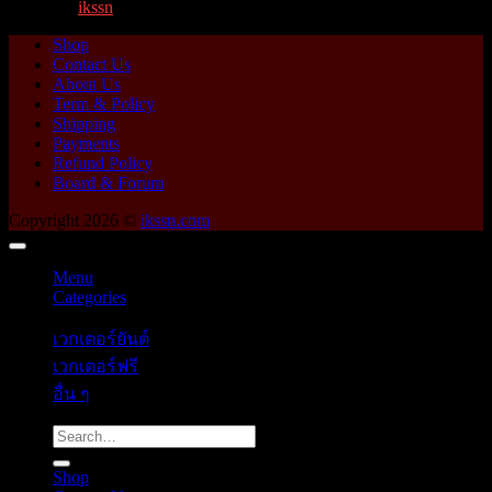
By
ikssn
,
1 year ago
Shop
Contact Us
About Us
Term & Policy
Shipping
Payments
Refund Policy
Board & Forum
Copyright 2026 ©
ikssn.com
Menu
Categories
เวกเตอร์ยันต์
เวกเตอร์ฟรี
อื่น ๆ
Search
for:
Shop