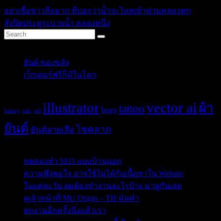
อย่าเชื่อข่าวลือมาก ที่บอกว่าน้ำจะไหลเข้าท่วมคลองหก
สั่งปิดประตูระบายน้ำ คลองหนึ่ง
Categories
ยันต์ ของขลัง
(10)
เว็กเตอร์ฟรีก็มีในโลก
(5)
Tags
illustrator
vector ai
ผ้า
tattoo
logo
bakery
cafe
girl
ยันต์
โชคลาภ
ยันต์ลายเสือ
Post Blog
ทดลองทำ SEO แบบบ้านนอก
ความพึงพอใจ อาจใช้ไม่ได้กับเนื้อหาใน Website
ในแต่ละวัน ผมต้องทำงานอะไรบ้าง มาดูกันเลย
ดูเจ้าหน้าที่ MU Origin – TH มันทำ
ตกงานอีกครั้งนึงแล้วเรา