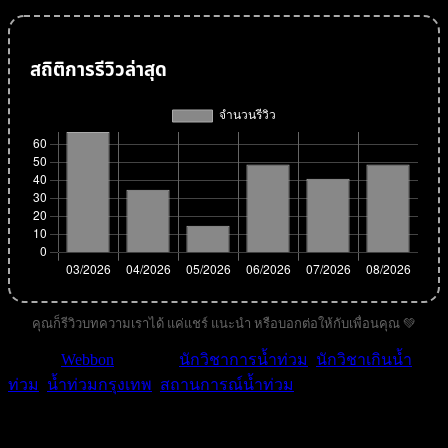
สถิติการรีวิวล่าสุด
คุณก็รีวิวบทความเราได้ แค่แชร์ แนะนำ หรือบอกต่อให้กับเพื่อนคุณ 💚
หมวด :
Webbon
| คำค้น :
นักวิชาการน้ำท่วม
,
นักวิชาเกินน้ำ
ท่วม
,
น้ำท่วมกรุงเทพ
,
สถานการณ์น้ำท่วม
.
ikssn