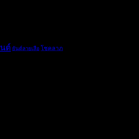
ันต์
โชคลาภ
ยันต์ลายเสือ