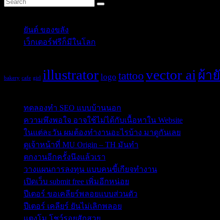
Categories
ยันต์ ของขลัง
(10)
เว็กเตอร์ฟรีก็มีในโลก
(5)
Tags
illustrator
vector ai
ผ้าย
tattoo
logo
bakery
cafe
girl
Post Blog
ทดลองทำ SEO แบบบ้านนอก
ความพึงพอใจ อาจใช้ไม่ได้กับเนื้อหาใน Website
ในแต่ละวัน ผมต้องทำงานอะไรบ้าง มาดูกันเลย
ดูเจ้าหน้าที่ MU Origin – TH มันทำ
ตกงานอีกครั้งนึงแล้วเรา
วางแผนการลงทุน แบบคนขี้เกียจทำงาน
เปิดเว็บ submit free เพิ่มอีกหน่อย
ปีเตอร์ ขอเคลียร์พลอยแบบส่วนตัว
ปีเตอร์ เคลียร์ ยันไม่เลิกพลอย
แตงโม โชว์รอยสักสวย