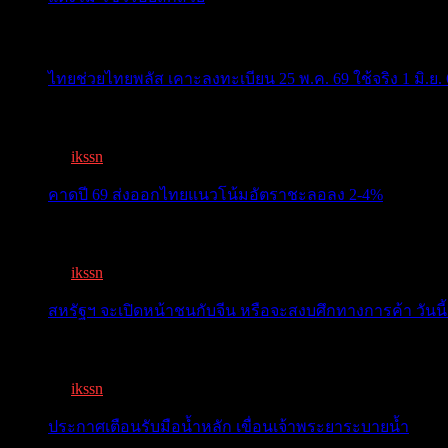
ข่าวสารสำคัญน่าติดตาม
ไทยช่วยไทยพลัส เคาะลงทะเบียน 25 พ.ค. 69 ใช้จริง 1 มิ.ย. 
ครม.เคาะ “ไทยช่วยไทยพลัส” 1.7แสนล. 43 ล้านคนเฮ ลงทะเ
By
ikssn
,
3 months ago
คาดปี 69 ส่งออกไทยแนวโน้มอัตราชะลอลง 2-4%
สรท.คาดปี 69 ส่งออกไทยแนวโน้มอัตราชะลอลง 2-4% เจอ
By
ikssn
,
7 months ago
สหรัฐฯ จะเปิดหน้าชนกับจีน หรือจะสงบศึกทางการค้า วันนี้
โลกจับตา! ทรัมป์-สี หารือวันนี้ สงบศึกการค้า หรือเปิดหน...
By
ikssn
,
9 months ago
ประกาศเตือนรับมือน้ำหลัก เขื่อนเจ้าพระยาระบายน้ำ