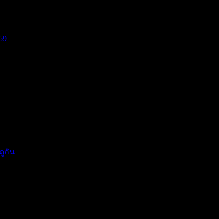
69
บีย...
แรงกดด...
ดูกัน