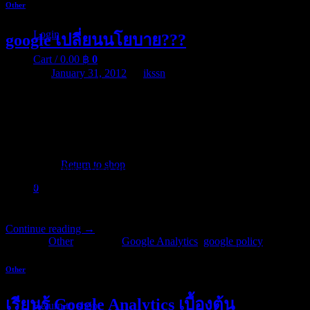
Other
Login
google เปลี่ยนนโยบาย???
Cart /
0.00
฿
0
Posted on
January 31, 2012
by
ikssn
Google หนึ่งนโยบาย หนึ่งประสบการณ์ เรากำลังจะเลิกใช้
นโยบายความเป็นส่วนตัวของ Google ที่มีมากกว่า 60 ฉบับแตก
ต่างกัน และแทนที่ด้วยนโยบายเพียงหนึ่งเดียวที่สั้นกว่าและอ่าน
No products in the cart.
ง่ายกว่ากันมาก นโยบายใหม่ของเราครอบคลุมผลิตภัณฑ์และ
Return to shop
คุณลักษณะที่หลากหลาย สะท้อนให้เห็นความปรารถนาของเรา
ที่จะส่งมอบประสบการณ์ที่เรียบง่าย งดงาม แต่ชาญฉลาดตลอด
0
Cart
ทั่วทั้ง Google แก่คุณ
Continue reading
→
Posted in
Other
|
Tagged
Google Analytics
,
google policy
Other
No products in the cart.
เรียนรู้ Google Analytics เบื้องต้น
Return to shop