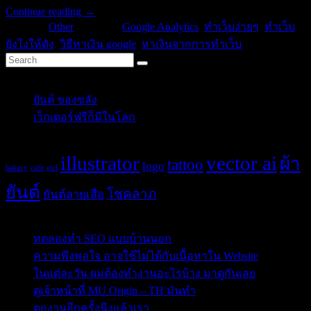
Continue reading
→
Posted in
Other
|
Tagged
Google Analytics
,
ทำเว็บง่ายๆ
,
ทำเว็บ
ยังไงให้ดัง
,
วิธีหาเงิน google
,
หาเงินจากการทำเว็บ
Categories
ยันต์ ของขลัง
(10)
เว็กเตอร์ฟรีก็มีในโลก
(5)
Tags
illustrator
vector ai
ผ้า
tattoo
logo
bakery
cafe
girl
ยันต์
โชคลาภ
ยันต์ลายเสือ
Post Blog
ทดลองทำ SEO แบบบ้านนอก
ความพึงพอใจ อาจใช้ไม่ได้กับเนื้อหาใน Website
ในแต่ละวัน ผมต้องทำงานอะไรบ้าง มาดูกันเลย
ดูเจ้าหน้าที่ MU Origin – TH มันทำ
ตกงานอีกครั้งนึงแล้วเรา