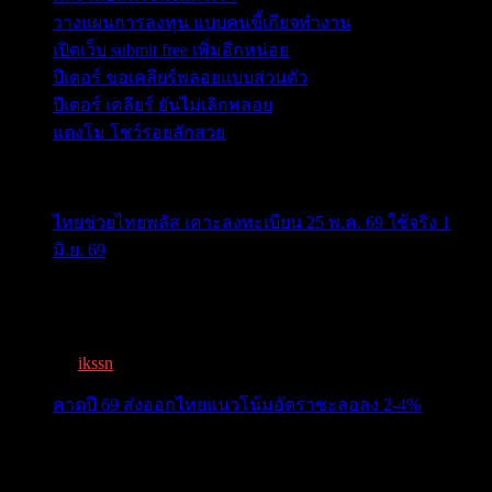
วางแผนการลงทุน แบบคนขี้เกียจทำงาน
เปิดเว็บ submit free เพิ่มอีกหน่อย
ปีเตอร์ ขอเคลียร์พลอยแบบส่วนตัว
ปีเตอร์ เคลียร์ ยันไม่เลิกพลอย
แตงโม โชว์รอยสักสวย
ข่าวสารสำคัญน่าติดตาม
ไทยช่วยไทยพลัส เคาะลงทะเบียน 25 พ.ค. 69 ใช้จริง 1
มิ.ย. 69
ครม.เคาะ “ไทยช่วยไทยพลัส” 1.7แสนล. 43 ล้านคนเฮ ลง
ทะเบีย...
By
ikssn
,
3 months ago
คาดปี 69 ส่งออกไทยแนวโน้มอัตราชะลอลง 2-4%
สรท.คาดปี 69 ส่งออกไทยแนวโน้มอัตราชะลอลง 2-4%
เจอแรงกดด...