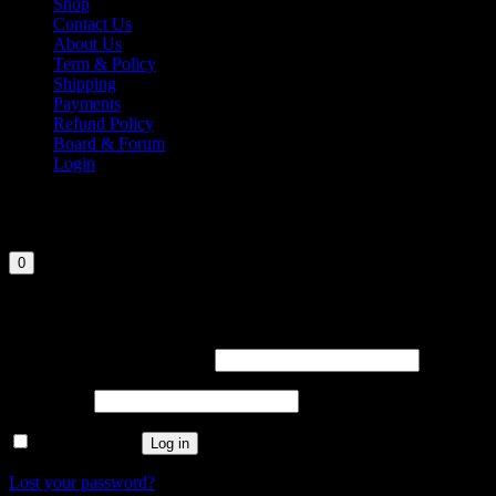
Shop
Contact Us
About Us
Term & Policy
Shipping
Payments
Refund Policy
Board & Forum
Login
Cart
Your cart is currently empty.
0
Login
Required
Username or email address
Required
Password
Remember me
Log in
Lost your password?