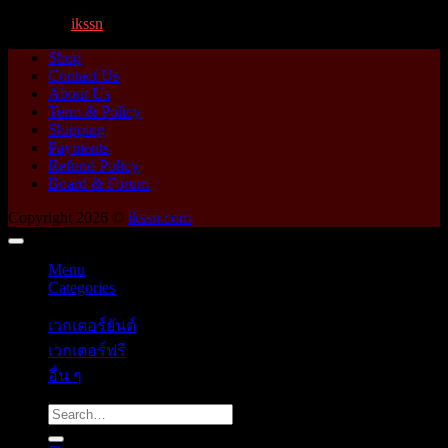
By
ikssn
,
1 year ago
Shop
Contact Us
About Us
Term & Policy
Shipping
Payments
Refund Policy
Board & Forum
Copyright 2026 ©
ikssn.com
Menu
Categories
เวกเตอร์ยันต์
เวกเตอร์ฟรี
อื่น ๆ
Search
for: