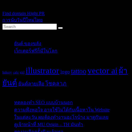
ikssn
Find domain Hight PR
การนับวันปีใหม่ไทย
Categories
ยันต์ ของขลัง
(10)
เว็กเตอร์ฟรีก็มีในโลก
(5)
Tags
illustrator
vector ai
ผ้า
tattoo
logo
bakery
cafe
girl
ยันต์
โชคลาภ
ยันต์ลายเสือ
Post Blog
ทดลองทำ SEO แบบบ้านนอก
ความพึงพอใจ อาจใช้ไม่ได้กับเนื้อหาใน Website
ในแต่ละวัน ผมต้องทำงานอะไรบ้าง มาดูกันเลย
ดูเจ้าหน้าที่ MU Origin – TH มันทำ
ตกงานอีกครั้งนึงแล้วเรา