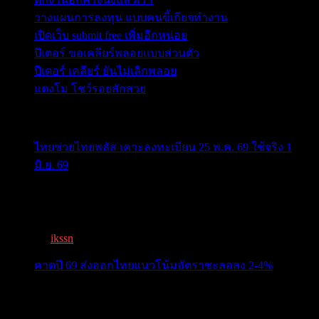
วางแผนการลงทุน แบบคนขี้เกียจทำงาน
เปิดเว็บ submit free เพิ่มอีกหน่อย
ปีเตอร์ ขอเคลียร์พลอยแบบส่วนตัว
ปีเตอร์ เคลียร์ ยันไม่เลิกพลอย
แตงโม โชว์รอยสักสวย
ข่าวสารสำคัญน่าติดตาม
ไทยช่วยไทยพลัส เคาะลงทะเบียน 25 พ.ค. 69 ใช้จริง 1
มิ.ย. 69
ครม.เคาะ “ไทยช่วยไทยพลัส” 1.7แสนล. 43 ล้านคนเฮ ลง
ทะเบีย...
By
ikssn
,
3 months ago
คาดปี 69 ส่งออกไทยแนวโน้มอัตราชะลอลง 2-4%
สรท.คาดปี 69 ส่งออกไทยแนวโน้มอัตราชะลอลง 2-4%
เจอแรงกดด...