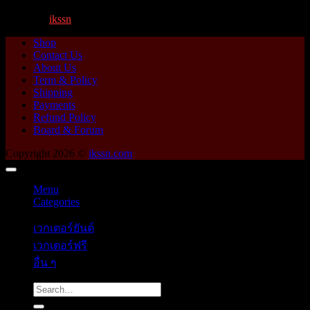
By
ikssn
,
1 year ago
Shop
Contact Us
About Us
Term & Policy
Shipping
Payments
Refund Policy
Board & Forum
Copyright 2026 ©
ikssn.com
Menu
Categories
เวกเตอร์ยันต์
เวกเตอร์ฟรี
อื่น ๆ
Search
for: