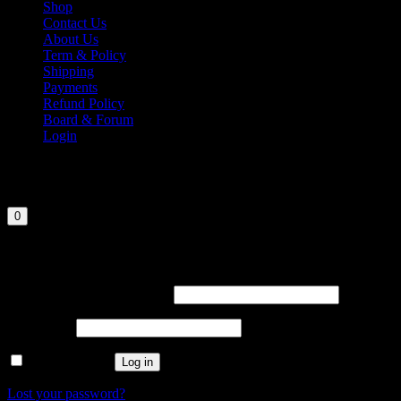
Shop
Contact Us
About Us
Term & Policy
Shipping
Payments
Refund Policy
Board & Forum
Login
Cart
Your cart is currently empty.
0
Login
Required
Username or email address
Required
Password
Remember me
Log in
Lost your password?