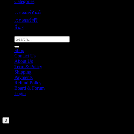
Categories
เวกเตอร์ยันต์
เวกเตอร์ฟรี
อื่น ๆ
Search
for:
Shop
Contact Us
About Us
Term & Policy
Shipping
Payments
Refund Policy
Board & Forum
Login
Cart
Your cart is currently empty.
0
Login