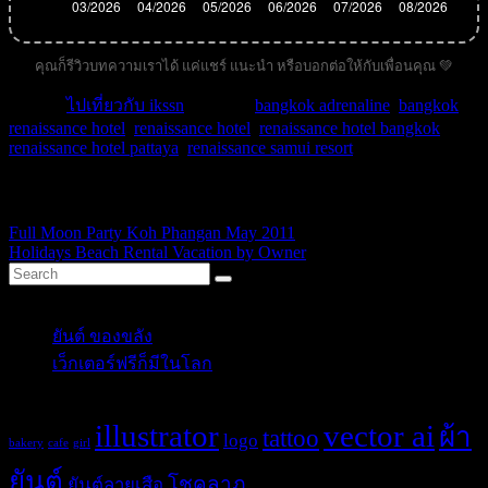
คุณก็รีวิวบทความเราได้ แค่แชร์ แนะนำ หรือบอกต่อให้กับเพื่อนคุณ 💚
หมวด :
ไปเที่ยวกับ ikssn
| คำค้น :
bangkok adrenaline
,
bangkok
renaissance hotel
,
renaissance hotel
,
renaissance hotel bangkok
,
renaissance hotel pattaya
,
renaissance samui resort
.
ikssn
Full Moon Party Koh Phangan May 2011
Holidays Beach Rental Vacation by Owner
Categories
ยันต์ ของขลัง
(10)
เว็กเตอร์ฟรีก็มีในโลก
(5)
Tags
illustrator
vector ai
ผ้า
tattoo
logo
bakery
cafe
girl
ยันต์
โชคลาภ
ยันต์ลายเสือ