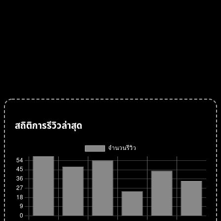
final in personalized and attentive service.
Other hotel facilities include Thai & Western restaurants, sauna and
steam bath.
It is very close to main business, banking, leisure traveler; tourist
attractions include the Bottle Art Museum, Mini Siam, Palladium,
entertainment areas, and also the glamour of the shops on Pattaya
2nd Road.
สถิติการรีวิวล่าสุด