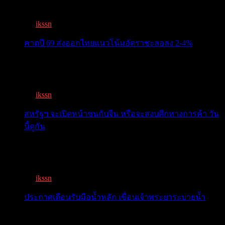
ทะเบีย...
By
ikssn
,
3 months ago
คาดปี 69 ส่งออกไทยแนวโน้มอัตราชะลอลง 2-4%
สรท.คาดปี 69 ส่งออกไทยแนวโน้มอัตราชะลอลง 2-4%
เจอแรงกดด...
By
ikssn
,
7 months ago
สหรัฐฯ จะเปิดหน้าชนกับจีน หรือจะสงบศึกทางการค้า วัน
นี้ดูกัน
โลกจับตา! ทรัมป์-สี หารือวันนี้ สงบศึกการค้า หรือเปิด
หน...
By
ikssn
,
9 months ago
ประกาศเตือนรับมือน้ำหลัก เขื่อนเจ้าพระยาระบายน้ำ
เตือน 11 จังหวัด เตรียมรับมือน้ำหลาก วันนี้เจ้าพระยาจ่อ...