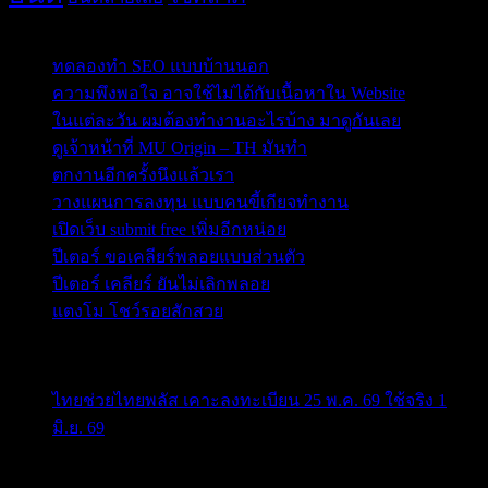
Post Blog
ทดลองทำ SEO แบบบ้านนอก
ความพึงพอใจ อาจใช้ไม่ได้กับเนื้อหาใน Website
ในแต่ละวัน ผมต้องทำงานอะไรบ้าง มาดูกันเลย
ดูเจ้าหน้าที่ MU Origin – TH มันทำ
ตกงานอีกครั้งนึงแล้วเรา
วางแผนการลงทุน แบบคนขี้เกียจทำงาน
เปิดเว็บ submit free เพิ่มอีกหน่อย
ปีเตอร์ ขอเคลียร์พลอยแบบส่วนตัว
ปีเตอร์ เคลียร์ ยันไม่เลิกพลอย
แตงโม โชว์รอยสักสวย
ข่าวสารสำคัญน่าติดตาม
ไทยช่วยไทยพลัส เคาะลงทะเบียน 25 พ.ค. 69 ใช้จริง 1
มิ.ย. 69
ครม.เคาะ “ไทยช่วยไทยพลัส” 1.7แสนล. 43 ล้านคนเฮ ลง