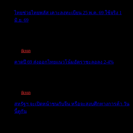
ข่าวสารสำคัญน่าติดตาม
ไทยช่วยไทยพลัส เคาะลงทะเบียน 25 พ.ค. 69 ใช้จริง 1
มิ.ย. 69
ครม.เคาะ “ไทยช่วยไทยพลัส” 1.7แสนล. 43 ล้านคนเฮ ลง
ทะเบีย...
By
ikssn
,
3 months ago
คาดปี 69 ส่งออกไทยแนวโน้มอัตราชะลอลง 2-4%
สรท.คาดปี 69 ส่งออกไทยแนวโน้มอัตราชะลอลง 2-4%
เจอแรงกดด...
By
ikssn
,
7 months ago
สหรัฐฯ จะเปิดหน้าชนกับจีน หรือจะสงบศึกทางการค้า วัน
นี้ดูกัน
โลกจับตา! ทรัมป์-สี หารือวันนี้ สงบศึกการค้า หรือเปิด
หน...