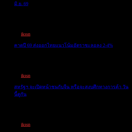
มิ.ย. 69
ครม.เคาะ “ไทยช่วยไทยพลัส” 1.7แสนล. 43 ล้านคนเฮ ลง
ทะเบีย...
By
ikssn
,
3 months ago
คาดปี 69 ส่งออกไทยแนวโน้มอัตราชะลอลง 2-4%
สรท.คาดปี 69 ส่งออกไทยแนวโน้มอัตราชะลอลง 2-4%
เจอแรงกดด...
By
ikssn
,
7 months ago
สหรัฐฯ จะเปิดหน้าชนกับจีน หรือจะสงบศึกทางการค้า วัน
นี้ดูกัน
โลกจับตา! ทรัมป์-สี หารือวันนี้ สงบศึกการค้า หรือเปิด
หน...
By
ikssn
,
9 months ago