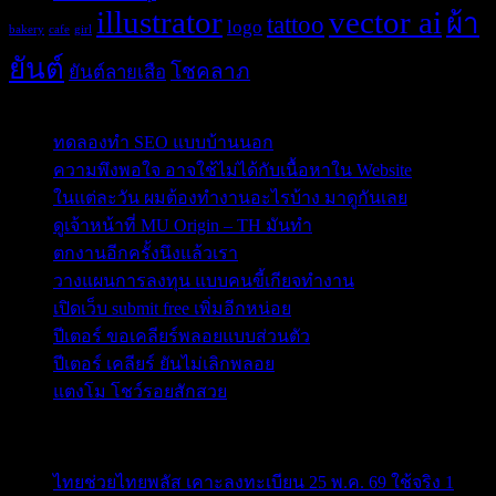
illustrator
vector ai
ผ้า
tattoo
logo
bakery
cafe
girl
ยันต์
โชคลาภ
ยันต์ลายเสือ
Post Blog
ทดลองทำ SEO แบบบ้านนอก
ความพึงพอใจ อาจใช้ไม่ได้กับเนื้อหาใน Website
ในแต่ละวัน ผมต้องทำงานอะไรบ้าง มาดูกันเลย
ดูเจ้าหน้าที่ MU Origin – TH มันทำ
ตกงานอีกครั้งนึงแล้วเรา
วางแผนการลงทุน แบบคนขี้เกียจทำงาน
เปิดเว็บ submit free เพิ่มอีกหน่อย
ปีเตอร์ ขอเคลียร์พลอยแบบส่วนตัว
ปีเตอร์ เคลียร์ ยันไม่เลิกพลอย
แตงโม โชว์รอยสักสวย
ข่าวสารสำคัญน่าติดตาม
ไทยช่วยไทยพลัส เคาะลงทะเบียน 25 พ.ค. 69 ใช้จริง 1