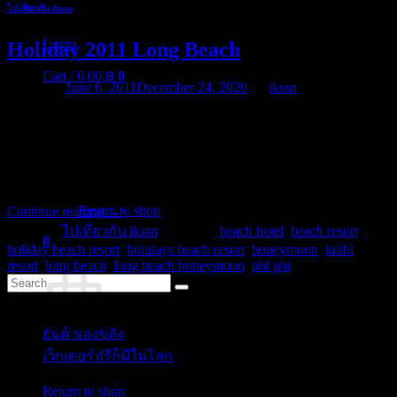
ไปเที่ยวกับ ikssn
Login
Holiday 2011 Long Beach
Cart /
0.00
฿
0
Posted on
June 6, 2011
December 24, 2020
by
ikssn
Holiday Beach Krabi Resort Firstly located at Krabi on the Ao
Nang beach, Holiday Beach Resort in Thailand with its more 160
meters of beach line and 150 hotels and bungalows is the mediate
resort in area. Now and always you can feel original Beach Krabi
No products in the cart.
ambience here – loving sun on our long sandy […]
Return to shop
Continue reading
→
Posted in
ไปเที่ยวกับ ikssn
|
Tagged
beach hotel
,
beach resort
,
0
holiday beach resort
,
holidays beach resort
,
honeymoon
,
krabi
Cart
resort
,
long beach
,
long beach honeymoon
,
phi phi
Categories
ยันต์ ของขลัง
(10)
เว็กเตอร์ฟรีก็มีในโลก
(5)
No products in the cart.
Tags
Return to shop