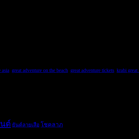
which are looking forward to serving you in the mountain with the high
along the endlessly long beach till well-known Shell cemetery. Back […
 asia
,
great adventure on the beach
,
great adventure tickets
,
krabi great
ันต์
โชคลาภ
ยันต์ลายเสือ