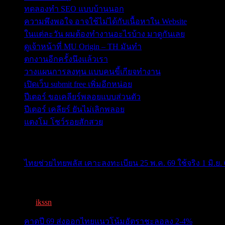
ทดลองทำ SEO แบบบ้านนอก
ความพึงพอใจ อาจใช้ไม่ได้กับเนื้อหาใน Website
ในแต่ละวัน ผมต้องทำงานอะไรบ้าง มาดูกันเลย
ดูเจ้าหน้าที่ MU Origin – TH มันทำ
ตกงานอีกครั้งนึงแล้วเรา
วางแผนการลงทุน แบบคนขี้เกียจทำงาน
เปิดเว็บ submit free เพิ่มอีกหน่อย
ปีเตอร์ ขอเคลียร์พลอยแบบส่วนตัว
ปีเตอร์ เคลียร์ ยันไม่เลิกพลอย
แตงโม โชว์รอยสักสวย
ข่าวสารสำคัญน่าติดตาม
ไทยช่วยไทยพลัส เคาะลงทะเบียน 25 พ.ค. 69 ใช้จริง 1 มิ.ย. 
ครม.เคาะ “ไทยช่วยไทยพลัส” 1.7แสนล. 43 ล้านคนเฮ ลงทะเ
By
ikssn
,
3 months ago
คาดปี 69 ส่งออกไทยแนวโน้มอัตราชะลอลง 2-4%