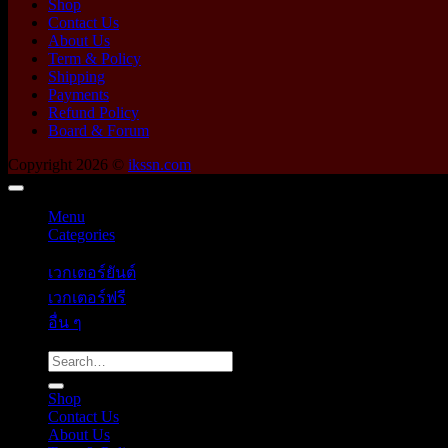
Shop
Contact Us
About Us
Term & Policy
Shipping
Payments
Refund Policy
Board & Forum
Copyright 2026 ©
ikssn.com
Menu
Categories
เวกเตอร์ยันต์
เวกเตอร์ฟรี
อื่น ๆ
Search
for:
Shop
Contact Us
About Us