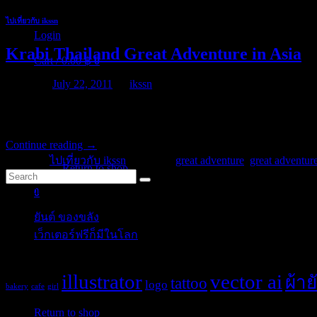
ไปเที่ยวกับ ikssn
Login
Krabi Thailand Great Adventure in Asia
Cart /
0.00
฿
0
Posted on
July 22, 2011
by
ikssn
The other great adventure activities here are horse riding and ATV 
choice is horse riding among the morning shining or the sunset view 
No products in the cart.
Continue reading
→
Posted in
ไปเที่ยวกับ ikssn
|
Tagged
great adventure
,
great adventure
Return to shop
Categories
0
Cart
ยันต์ ของขลัง
(10)
เว็กเตอร์ฟรีก็มีในโลก
(5)
Tags
illustrator
vector ai
ผ้าย
tattoo
logo
No products in the cart.
bakery
cafe
girl
Post Blog
Return to shop