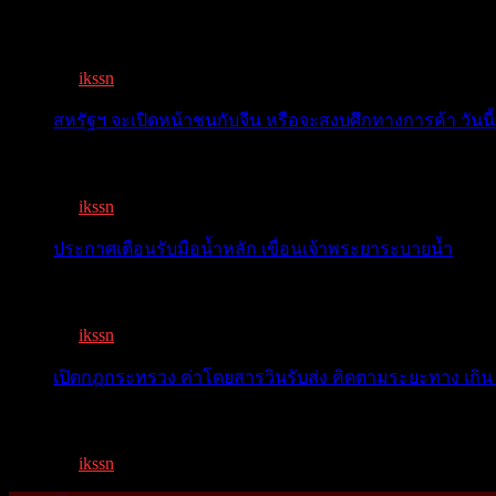
สรท.คาดปี 69 ส่งออกไทยแนวโน้มอัตราชะลอลง 2-4% เจอ
By
ikssn
,
7 months ago
สหรัฐฯ จะเปิดหน้าชนกับจีน หรือจะสงบศึกทางการค้า วันนี้
โลกจับตา! ทรัมป์-สี หารือวันนี้ สงบศึกการค้า หรือเปิดหน...
By
ikssn
,
9 months ago
ประกาศเตือนรับมือน้ำหลัก เขื่อนเจ้าพระยาระบายน้ำ
เตือน 11 จังหวัด เตรียมรับมือน้ำหลาก วันนี้เจ้าพระยาจ่อ...
By
ikssn
,
1 year ago
เปิดกฎกระทรวง ค่าโดยสารวินรับส่ง คิดตามระยะทาง เกิน 
เปิดกฎกระทรวง ค่าโดยสารพี่วิน คิดตามระยะทาง เกิน 15 กิ
By
ikssn
,
1 year ago