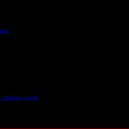
แรงกดด...
ดูกัน
15 กิโลเหมาจ่ายได้
โ...