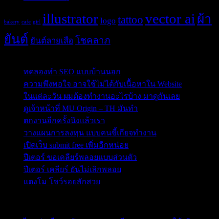
Tags
illustrator
vector ai
ผ้า
tattoo
logo
bakery
cafe
girl
ยันต์
โชคลาภ
ยันต์ลายเสือ
Post Blog
ทดลองทำ SEO แบบบ้านนอก
ความพึงพอใจ อาจใช้ไม่ได้กับเนื้อหาใน Website
ในแต่ละวัน ผมต้องทำงานอะไรบ้าง มาดูกันเลย
ดูเจ้าหน้าที่ MU Origin – TH มันทำ
ตกงานอีกครั้งนึงแล้วเรา
วางแผนการลงทุน แบบคนขี้เกียจทำงาน
เปิดเว็บ submit free เพิ่มอีกหน่อย
ปีเตอร์ ขอเคลียร์พลอยแบบส่วนตัว
ปีเตอร์ เคลียร์ ยันไม่เลิกพลอย
แตงโม โชว์รอยสักสวย
ข่าวสารสำคัญน่าติดตาม