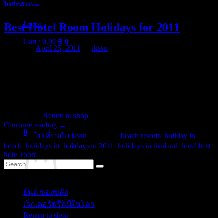
ไปเที่ยวกับ ikssn
Login
Best Hotel Room Holidays for 2011
Cart /
0.00
฿
0
Posted on
April 25, 2011
by
ikssn
Hotel room in island more in the Thailand with immense holiday
plus points. Alongside the unrivalled landscape of best see view,
gardens and unexplored coastline are the holiday resorts of which
make holidays in thailand the ultimate holiday choice for thousands
No products in the cart.
of people yearly. Just a short flight from the Thailand, paradise is
closer than […]
Return to shop
Continue reading
→
0
Posted in
ไปเที่ยวกับ ikssn
|
Tagged
beach resorts
,
holiday in
Cart
beach
,
holidays in
,
holidays in 2011
,
holidays in thailand
,
hotel best
,
hotel room
Categories
ยันต์ ของขลัง
(10)
No products in the cart.
เว็กเตอร์ฟรีก็มีในโลก
(5)
Return to shop