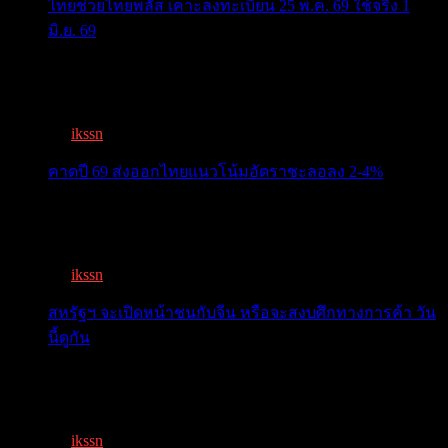
ไทยช่วยไทยพลัส เคาะลงทะเบียน 25 พ.ค. 69 ใช้จริง 1
มิ.ย. 69
ครม.เคาะ “ไทยช่วยไทยพลัส” 1.7แสนล. 43 ล้านคนเฮ ลง
ทะเบีย...
By
ikssn
,
3 months ago
คาดปี 69 ส่งออกไทยแนวโน้มอัตราชะลอลง 2-4%
สรท.คาดปี 69 ส่งออกไทยแนวโน้มอัตราชะลอลง 2-4%
เจอแรงกดด...
By
ikssn
,
7 months ago
สหรัฐฯ จะเปิดหน้าชนกับจีน หรือจะสงบศึกทางการค้า วัน
นี้ดูกัน
โลกจับตา! ทรัมป์-สี หารือวันนี้ สงบศึกการค้า หรือเปิด
หน...
By
ikssn
,
9 months ago