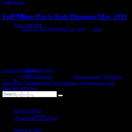
ไปเที่ยวกับ ikssn
Login
Full Moon Party Koh Phangan May 2011
Cart /
0.00
฿
0
Posted on
April 19, 2011
December 24, 2020
by
ikssn
Koh Phangan, National Park, Koh Tao, May 2011 in Siam full
moon party. Islands in the Gulf of Thailand. Well known for Full of
The Moon Party each month at Haad Rin Beach. Backpackers
destination. Koh Phangan has got two sister islands, Koh Samui 12
No products in the cart.
kms away and Koh Tao. Featured on this video are […]
Return to shop
Continue reading
→
Posted in
ไปเที่ยวกับ ikssn
|
Tagged
full moon party
,
full moon
0
party 2011
,
full moon party koh phangan
,
koh phangan
,
koh
Cart
phangan full moon
Categories
ยันต์ ของขลัง
(10)
เว็กเตอร์ฟรีก็มีในโลก
(5)
No products in the cart.
Tags
Return to shop