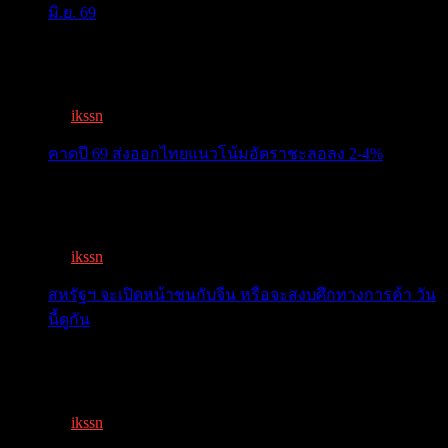
มิ.ย. 69
ครม.เคาะ “ไทยช่วยไทยพลัส” 1.7แสนล. 43 ล้านคนเฮ ลง
ทะเบีย...
By
ikssn
,
3 months ago
คาดปี 69 ส่งออกไทยแนวโน้มอัตราชะลอลง 2-4%
สรท.คาดปี 69 ส่งออกไทยแนวโน้มอัตราชะลอลง 2-4%
เจอแรงกดด...
By
ikssn
,
7 months ago
สหรัฐฯ จะเปิดหน้าชนกับจีน หรือจะสงบศึกทางการค้า วัน
นี้ดูกัน
โลกจับตา! ทรัมป์-สี หารือวันนี้ สงบศึกการค้า หรือเปิด
หน...
By
ikssn
,
9 months ago