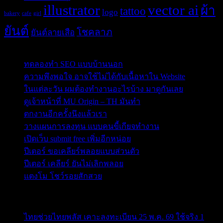
illustrator
vector ai
ผ้า
tattoo
logo
bakery
cafe
girl
ยันต์
โชคลาภ
ยันต์ลายเสือ
Post Blog
ทดลองทำ SEO แบบบ้านนอก
ความพึงพอใจ อาจใช้ไม่ได้กับเนื้อหาใน Website
ในแต่ละวัน ผมต้องทำงานอะไรบ้าง มาดูกันเลย
ดูเจ้าหน้าที่ MU Origin – TH มันทำ
ตกงานอีกครั้งนึงแล้วเรา
วางแผนการลงทุน แบบคนขี้เกียจทำงาน
เปิดเว็บ submit free เพิ่มอีกหน่อย
ปีเตอร์ ขอเคลียร์พลอยแบบส่วนตัว
ปีเตอร์ เคลียร์ ยันไม่เลิกพลอย
แตงโม โชว์รอยสักสวย
ข่าวสารสำคัญน่าติดตาม
ไทยช่วยไทยพลัส เคาะลงทะเบียน 25 พ.ค. 69 ใช้จริง 1