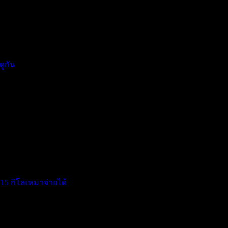
แรงกดด...
ดูกัน
15 กิโลเหมาจ่ายได้
โ...