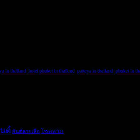
el Koh Samui Thailand this hotel Booking Review Renaissance Resort It i
ter in the sea however is very shallow […]
ya in thailand
,
hotel phuket in thailand
,
pattaya in thailand
,
phuket in th
ันต์
โชคลาภ
ยันต์ลายเสือ