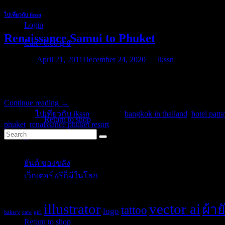
ไปเที่ยวกับ ikssn
Login
Renaissance Samui to Phuket
Cart /
0.00
฿
0
Posted on
April 21, 2011
December 24, 2020
by
ikssn
From Krabi to Phuket and go stay to the Renaissance Resort & Spa Hot
located on a very quiet street. Very helpful and friendly staff. The wa
No products in the cart.
Continue reading
→
Posted in
ไปเที่ยวกับ ikssn
|
Tagged
bangkok in thailand
,
hotel patta
Return to shop
phuket
,
renaissance phuket resort
0
Categories
Cart
ยันต์ ของขลัง
(10)
เว็กเตอร์ฟรีก็มีในโลก
(5)
Tags
No products in the cart.
illustrator
vector ai
ผ้าย
tattoo
logo
bakery
cafe
girl
Return to shop
Post Blog