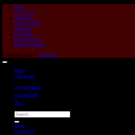
Shop
Contact Us
About Us
Term & Policy
Shipping
Payments
Refund Policy
Board & Forum
Copyright 2026 ©
ikssn.com
Menu
Categories
เวกเตอร์ยันต์
เวกเตอร์ฟรี
อื่น ๆ
Search
for:
Shop
Contact Us