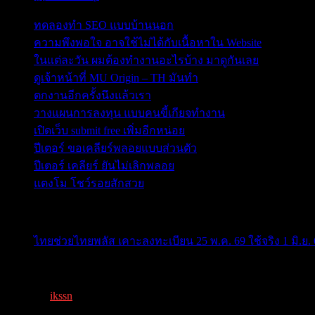
ทดลองทำ SEO แบบบ้านนอก
ความพึงพอใจ อาจใช้ไม่ได้กับเนื้อหาใน Website
ในแต่ละวัน ผมต้องทำงานอะไรบ้าง มาดูกันเลย
ดูเจ้าหน้าที่ MU Origin – TH มันทำ
ตกงานอีกครั้งนึงแล้วเรา
วางแผนการลงทุน แบบคนขี้เกียจทำงาน
เปิดเว็บ submit free เพิ่มอีกหน่อย
ปีเตอร์ ขอเคลียร์พลอยแบบส่วนตัว
ปีเตอร์ เคลียร์ ยันไม่เลิกพลอย
แตงโม โชว์รอยสักสวย
ข่าวสารสำคัญน่าติดตาม
ไทยช่วยไทยพลัส เคาะลงทะเบียน 25 พ.ค. 69 ใช้จริง 1 มิ.ย. 
ครม.เคาะ “ไทยช่วยไทยพลัส” 1.7แสนล. 43 ล้านคนเฮ ลงทะเ
By
ikssn
,
3 months ago