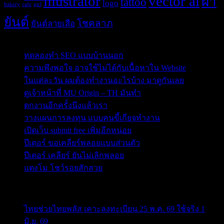
illustrator
vector ai
ผ้า
tattoo
logo
bakery
cafe
girl
ยันต์
โชคลาภ
ยันต์ลายเสือ
Post Blog
ทดลองทำ SEO แบบบ้านนอก
ความพึงพอใจ อาจใช้ไม่ได้กับเนื้อหาใน Website
ในแต่ละวัน ผมต้องทำงานอะไรบ้าง มาดูกันเลย
ดูเจ้าหน้าที่ MU Origin – TH มันทำ
ตกงานอีกครั้งนึงแล้วเรา
วางแผนการลงทุน แบบคนขี้เกียจทำงาน
เปิดเว็บ submit free เพิ่มอีกหน่อย
ปีเตอร์ ขอเคลียร์พลอยแบบส่วนตัว
ปีเตอร์ เคลียร์ ยันไม่เลิกพลอย
แตงโม โชว์รอยสักสวย
ข่าวสารสำคัญน่าติดตาม
ไทยช่วยไทยพลัส เคาะลงทะเบียน 25 พ.ค. 69 ใช้จริง 1
มิ.ย. 69