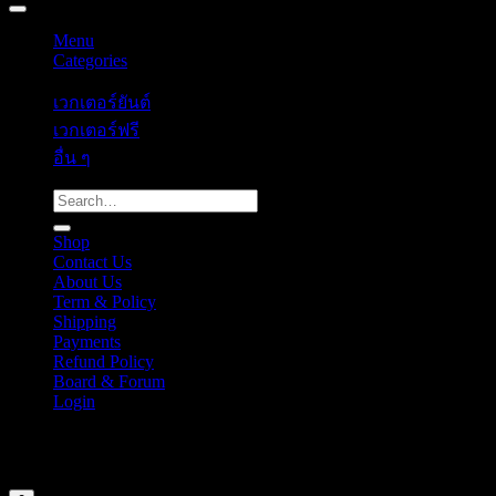
Menu
Categories
เวกเตอร์ยันต์
เวกเตอร์ฟรี
อื่น ๆ
Search
for:
Shop
Contact Us
About Us
Term & Policy
Shipping
Payments
Refund Policy
Board & Forum
Login
Cart
Your cart is currently empty.