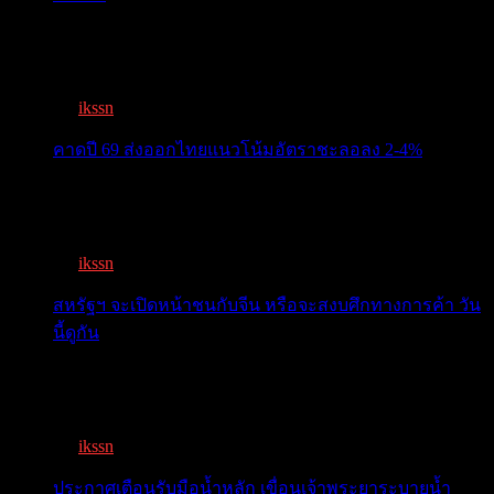
ครม.เคาะ “ไทยช่วยไทยพลัส” 1.7แสนล. 43 ล้านคนเฮ ลง
ทะเบีย...
By
ikssn
,
3 months ago
คาดปี 69 ส่งออกไทยแนวโน้มอัตราชะลอลง 2-4%
สรท.คาดปี 69 ส่งออกไทยแนวโน้มอัตราชะลอลง 2-4%
เจอแรงกดด...
By
ikssn
,
7 months ago
สหรัฐฯ จะเปิดหน้าชนกับจีน หรือจะสงบศึกทางการค้า วัน
นี้ดูกัน
โลกจับตา! ทรัมป์-สี หารือวันนี้ สงบศึกการค้า หรือเปิด
หน...
By
ikssn
,
9 months ago
ประกาศเตือนรับมือน้ำหลัก เขื่อนเจ้าพระยาระบายน้ำ