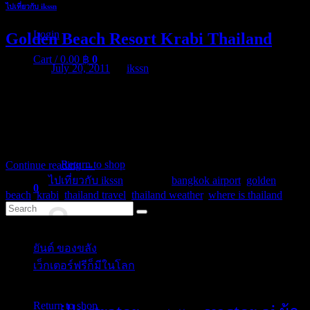
ไปเที่ยวกับ ikssn
Login
Golden Beach Resort Krabi Thailand
Cart /
0.00
฿
0
Posted on
July 20, 2011
by
ikssn
Where is Kingdom of Thailand on White sand, blue sea and
beautiful mountains golden beach. The Golden Beach Resort is
located on the beach front of Aonang with spectacular view of the
bright green green water of the Andaman Sea and with picturesque
No products in the cart.
mountain view at the rear of the resort. There are over 130 […]
Return to shop
Continue reading
→
Posted in
ไปเที่ยวกับ ikssn
|
Tagged
bangkok airport
,
golden
0
beach
,
krabi
,
thailand travel
,
thailand weather
,
where is thailand
Cart
Categories
ยันต์ ของขลัง
(10)
เว็กเตอร์ฟรีก็มีในโลก
(5)
No products in the cart.
Tags
Return to shop