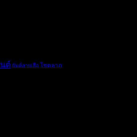
ันต์
โชคลาภ
ยันต์ลายเสือ