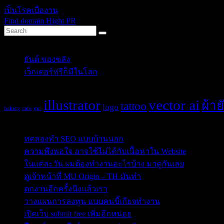
เป็นโรคเบื่องาน
Find domain Hight PR
Categories
ยันต์ ของขลัง
(10)
เว็กเตอร์ฟรีก็มีในโลก
(5)
Tags
illustrator
vector ai
ผ้าย
tattoo
logo
bakery
cafe
girl
Post Blog
ทดลองทำ SEO แบบบ้านนอก
ความพึงพอใจ อาจใช้ไม่ได้กับเนื้อหาใน Website
ในแต่ละวัน ผมต้องทำงานอะไรบ้าง มาดูกันเลย
ดูเจ้าหน้าที่ MU Origin – TH มันทำ
ตกงานอีกครั้งนึงแล้วเรา
วางแผนการลงทุน แบบคนขี้เกียจทำงาน
เปิดเว็บ submit free เพิ่มอีกหน่อย