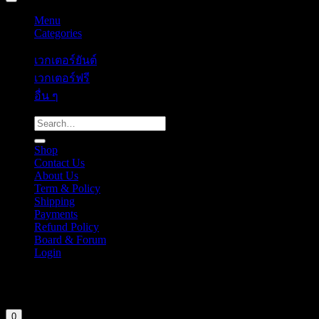
Menu
Categories
เวกเตอร์ยันต์
เวกเตอร์ฟรี
อื่น ๆ
Search
for:
Shop
Contact Us
About Us
Term & Policy
Shipping
Payments
Refund Policy
Board & Forum
Login
Cart
Your cart is currently empty.
0