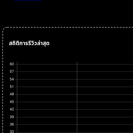
The Pirate Bay was forced to look for a new ISP after a Swedish court,
fines unless it stopped servicing the site. Earlier on Friday, Google s
สถิติการรีวิวล่าสุด