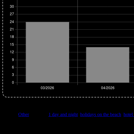
หมวด :
Other
| คำค้น :
1 day and night
,
holidays on the beach
,
hotel
ikssn