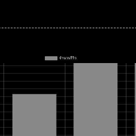
 at the request of the trade groups representing the music and film ind
topped indexing The Pirate Bay but later acknowledged it booted the site 