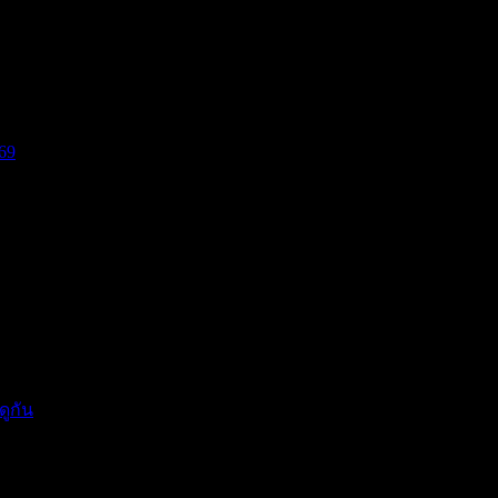
69
บีย...
แรงกดด...
ดูกัน