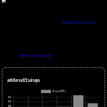
Thara Patong Beach Resort & Spa is just a poor stroll to the Beach,
the bustling shopping and nightlife areas. It is approximately 42 km.
to Phuket International Airport (about 50 minutes drive) and about
25 minutes take to Phuket Town. Enjoy
holidays beach resorts
For you pleasure and relaxation, the resort highlight two spacious
swimming pools, offering a selection of water jet massages. Each
pool has an adjacent children’s pool, equipped with fountains and
slides. Snacks and refreshments are served right by the pools from
two pools bars.
Please visit
Phuket Beach Resort
for more article.
สถิติการรีวิวล่าสุด