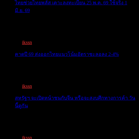
ไทยช่วยไทยพลัส เคาะลงทะเบียน 25 พ.ค. 69 ใช้จริง 1
มิ.ย. 69
ครม.เคาะ “ไทยช่วยไทยพลัส” 1.7แสนล. 43 ล้านคนเฮ ลง
ทะเบีย...
By
ikssn
,
3 months ago
คาดปี 69 ส่งออกไทยแนวโน้มอัตราชะลอลง 2-4%
สรท.คาดปี 69 ส่งออกไทยแนวโน้มอัตราชะลอลง 2-4%
เจอแรงกดด...
By
ikssn
,
7 months ago
สหรัฐฯ จะเปิดหน้าชนกับจีน หรือจะสงบศึกทางการค้า วัน
นี้ดูกัน
โลกจับตา! ทรัมป์-สี หารือวันนี้ สงบศึกการค้า หรือเปิด
หน...
By
ikssn
,
9 months ago