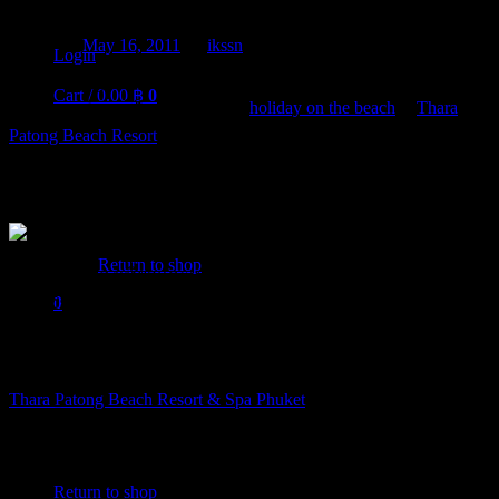
Posted on
May 16, 2011
by
ikssn
Login
Thara Patong Beach Resort & Spa Hotel Phuket Thailand Booking
Cart /
0.00
฿
0
Review. บริการรีวิวห้องพัก โดย
holiday on the beach
ที่
Thara
Patong Beach Resort
ซึ่งเป็นห้องพักจาก โรงแรมชื่อดังในจังหวัด
ภูเก็ต สุดยอดที่พักจาก South of Thailand เลยทีเดียว ไม่พักไม่ได้
แล้ว
No products in the cart.
Return to shop
เมื่อคุณได้ท่องเที่ยวและเหน็ดเหนื่อยจากการเดินทางในแหล่ง
ท่องเที่ยวชื่อดังในจังหวัดภูเก็ต เราพร้อมบริการแนะนำห้องพักที่
0
Cart
จังหวัดภูเก็ต ให้คุณได้ตัดสินใจครั้งนี้ ห้องพักราคาสุดประหยัด
จากโรงแรมชั้นนำมากมายเลยทีเดียว
Thara Patong Beach Resort & Spa Phuket
Thara Patong Beach
Resort & Spa, take a few second to the beach and near Mall and
Night entertainment. When you were here you will enjoy the
No products in the cart.
famous Patong Beach, fun with night entertainment. But when you
are in the hotel you will enjoy a large swimming pool with jacuzzi.
Return to shop