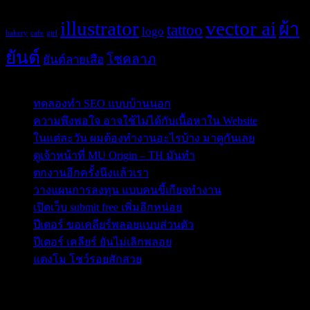
Tags
illustrator
vector ai
ผ้า
tattoo
logo
bakery
cafe
girl
ยันต์
โชคลาภ
ยันต์ลายเสือ
Post Blog
ทดลองทำ SEO แบบบ้านนอก
ความพึงพอใจ อาจใช้ไม่ได้กับเนื้อหาใน Website
ในแต่ละวัน ผมต้องทำงานอะไรบ้าง มาดูกันเลย
ดูเจ้าหน้าที่ MU Origin – TH มันทำ
ตกงานอีกครั้งนึงแล้วเรา
วางแผนการลงทุน แบบคนขี้เกียจทำงาน
เปิดเว็บ submit free เพิ่มอีกหน่อย
ปีเตอร์ ขอเคลียร์พลอยแบบส่วนตัว
ปีเตอร์ เคลียร์ ยันไม่เลิกพลอย
แตงโม โชว์รอยสักสวย
ข่าวสารสำคัญน่าติดตาม