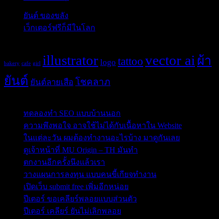
ยันต์ ของขลัง
(10)
เว็กเตอร์ฟรีก็มีในโลก
(5)
Tags
illustrator
vector ai
ผ้า
tattoo
logo
bakery
cafe
girl
ยันต์
โชคลาภ
ยันต์ลายเสือ
Post Blog
ทดลองทำ SEO แบบบ้านนอก
ความพึงพอใจ อาจใช้ไม่ได้กับเนื้อหาใน Website
ในแต่ละวัน ผมต้องทำงานอะไรบ้าง มาดูกันเลย
ดูเจ้าหน้าที่ MU Origin – TH มันทำ
ตกงานอีกครั้งนึงแล้วเรา
วางแผนการลงทุน แบบคนขี้เกียจทำงาน
เปิดเว็บ submit free เพิ่มอีกหน่อย
ปีเตอร์ ขอเคลียร์พลอยแบบส่วนตัว
ปีเตอร์ เคลียร์ ยันไม่เลิกพลอย