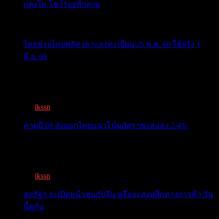
แตงโม โชว์รอยสักสวย
ข่าวสารสำคัญน่าติดตาม
ไทยช่วยไทยพลัส เคาะลงทะเบียน 25 พ.ค. 69 ใช้จริง 1
มิ.ย. 69
ครม.เคาะ “ไทยช่วยไทยพลัส” 1.7แสนล. 43 ล้านคนเฮ ลง
ทะเบีย...
By
ikssn
,
3 months ago
คาดปี 69 ส่งออกไทยแนวโน้มอัตราชะลอลง 2-4%
สรท.คาดปี 69 ส่งออกไทยแนวโน้มอัตราชะลอลง 2-4%
เจอแรงกดด...
By
ikssn
,
7 months ago
สหรัฐฯ จะเปิดหน้าชนกับจีน หรือจะสงบศึกทางการค้า วัน
นี้ดูกัน