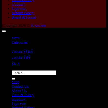
Shipping
Payments
Refund Policy
Board & Forum
Copyright 2026 ©
ikssn.com
Menu
Categories
เวกเตอร์ยันต์
เวกเตอร์ฟรี
อื่น ๆ
Search
for:
Shop
Contact Us
About Us
Term & Policy
Shipping
Payments
Refund Policy