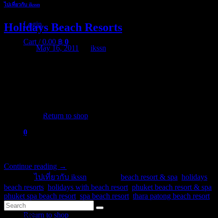
ไปเที่ยวกับ ikssn
Login
Holidays Beach Resorts
Cart /
0.00
฿
0
Posted on
May 16, 2011
by
ikssn
Thara Patong Beach Resort & Spa Hotel Phuket Thailand Booking
Review. บริการรีวิวห้องพัก โดย holiday on the beach ที่ Thara
Patong Beach Resort ซึ่งเป็นห้องพักจาก โรงแรมชื่อดังในจังหวัด
No products in the cart.
ภูเก็ต สุดยอดที่พักจาก South of Thailand เลยทีเดียว ไม่พักไม่ได้
แล้ว เมื่อคุณได้ท่องเที่ยวและเหน็ดเหนื่อยจากการเดินทางใน
Return to shop
แหล่งท่องเที่ยวชื่อดังในจังหวัดภูเก็ต เราพร้อมบริการแนะนำ
0
ห้องพักที่จังหวัดภูเก็ต ให้คุณได้ตัดสินใจครั้งนี้ ห้องพักราคาสุด
Cart
ประหยัด จากโรงแรมชั้นนำมากมายเลยทีเดียว
Continue reading
→
Posted in
ไปเที่ยวกับ ikssn
|
Tagged
beach resort & spa
,
holidays
beach resorts
,
holidays with beach resort
,
phuket beach resort & spa
,
phuket spa beach resort
,
spa beach resort
,
thara patong beach resort
No products in the cart.
Return to shop
Categories