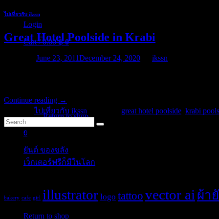
ไปเที่ยวกับ ikssn
Login
Great Hotel Poolside in Krabi
Cart /
0.00
฿
0
Posted on
June 23, 2011
December 24, 2020
by
ikssn
Good rooms, clean, hushed at night, close to beaches (3 mins & 10 min
poolside. Adult pool was great. Good value for cash. Would stay aga
No products in the cart.
Continue reading
→
Posted in
ไปเที่ยวกับ ikssn
|
Tagged
great hotel poolside
,
krabi pools
Return to shop
Categories
0
Cart
ยันต์ ของขลัง
(10)
เว็กเตอร์ฟรีก็มีในโลก
(5)
Tags
illustrator
vector ai
ผ้าย
tattoo
logo
No products in the cart.
bakery
cafe
girl
Post Blog
Return to shop