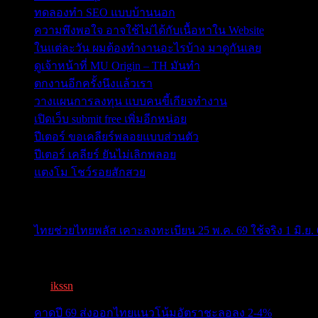
ทดลองทำ SEO แบบบ้านนอก
ความพึงพอใจ อาจใช้ไม่ได้กับเนื้อหาใน Website
ในแต่ละวัน ผมต้องทำงานอะไรบ้าง มาดูกันเลย
ดูเจ้าหน้าที่ MU Origin – TH มันทำ
ตกงานอีกครั้งนึงแล้วเรา
วางแผนการลงทุน แบบคนขี้เกียจทำงาน
เปิดเว็บ submit free เพิ่มอีกหน่อย
ปีเตอร์ ขอเคลียร์พลอยแบบส่วนตัว
ปีเตอร์ เคลียร์ ยันไม่เลิกพลอย
แตงโม โชว์รอยสักสวย
ข่าวสารสำคัญน่าติดตาม
ไทยช่วยไทยพลัส เคาะลงทะเบียน 25 พ.ค. 69 ใช้จริง 1 มิ.ย. 
ครม.เคาะ “ไทยช่วยไทยพลัส” 1.7แสนล. 43 ล้านคนเฮ ลงทะเ
By
ikssn
,
3 months ago
คาดปี 69 ส่งออกไทยแนวโน้มอัตราชะลอลง 2-4%