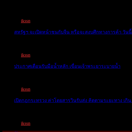
สรท.คาดปี 69 ส่งออกไทยแนวโน้มอัตราชะลอลง 2-4% เจอ
By
ikssn
,
7 months ago
สหรัฐฯ จะเปิดหน้าชนกับจีน หรือจะสงบศึกทางการค้า วันนี้
โลกจับตา! ทรัมป์-สี หารือวันนี้ สงบศึกการค้า หรือเปิดหน...
By
ikssn
,
9 months ago
ประกาศเตือนรับมือน้ำหลัก เขื่อนเจ้าพระยาระบายน้ำ
เตือน 11 จังหวัด เตรียมรับมือน้ำหลาก วันนี้เจ้าพระยาจ่อ...
By
ikssn
,
1 year ago
เปิดกฎกระทรวง ค่าโดยสารวินรับส่ง คิดตามระยะทาง เกิน 
เปิดกฎกระทรวง ค่าโดยสารพี่วิน คิดตามระยะทาง เกิน 15 กิ
By
ikssn
,
1 year ago