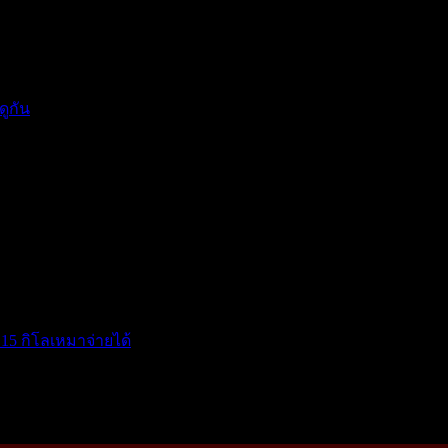
แรงกดด...
ดูกัน
15 กิโลเหมาจ่ายได้
โ...