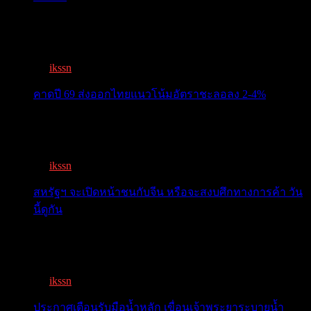
ครม.เคาะ “ไทยช่วยไทยพลัส” 1.7แสนล. 43 ล้านคนเฮ ลง
ทะเบีย...
By
ikssn
,
3 months ago
คาดปี 69 ส่งออกไทยแนวโน้มอัตราชะลอลง 2-4%
สรท.คาดปี 69 ส่งออกไทยแนวโน้มอัตราชะลอลง 2-4%
เจอแรงกดด...
By
ikssn
,
7 months ago
สหรัฐฯ จะเปิดหน้าชนกับจีน หรือจะสงบศึกทางการค้า วัน
นี้ดูกัน
โลกจับตา! ทรัมป์-สี หารือวันนี้ สงบศึกการค้า หรือเปิด
หน...
By
ikssn
,
9 months ago
ประกาศเตือนรับมือน้ำหลัก เขื่อนเจ้าพระยาระบายน้ำ