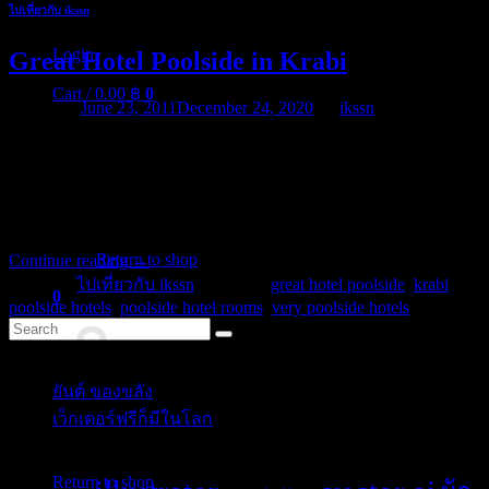
ไปเที่ยวกับ ikssn
Login
Great Hotel Poolside in Krabi
Cart /
0.00
฿
0
Posted on
June 23, 2011
December 24, 2020
by
ikssn
Good rooms, clean, hushed at night, close to beaches (3 mins & 10
mins walk), staff got us a nanny at very short notice. Breakfast was
solid and kids loved their cheese burger as well as their 50cm deep
poolside. Adult pool was great. Good value for cash. Would stay
No products in the cart.
again. We had two pool […]
Return to shop
Continue reading
→
Posted in
ไปเที่ยวกับ ikssn
|
Tagged
great hotel poolside
,
krabi
0
poolside hotels
,
poolside hotel rooms
,
very poolside hotels
Cart
Categories
ยันต์ ของขลัง
(10)
เว็กเตอร์ฟรีก็มีในโลก
(5)
No products in the cart.
Tags
Return to shop