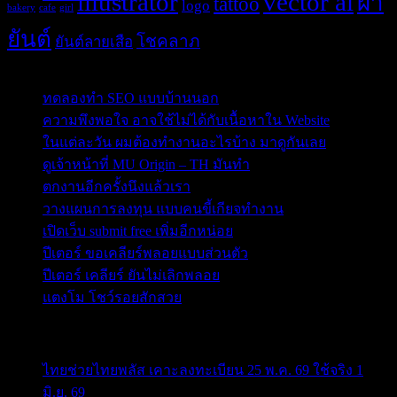
illustrator
vector ai
ผ้า
tattoo
logo
bakery
cafe
girl
ยันต์
โชคลาภ
ยันต์ลายเสือ
Post Blog
ทดลองทำ SEO แบบบ้านนอก
ความพึงพอใจ อาจใช้ไม่ได้กับเนื้อหาใน Website
ในแต่ละวัน ผมต้องทำงานอะไรบ้าง มาดูกันเลย
ดูเจ้าหน้าที่ MU Origin – TH มันทำ
ตกงานอีกครั้งนึงแล้วเรา
วางแผนการลงทุน แบบคนขี้เกียจทำงาน
เปิดเว็บ submit free เพิ่มอีกหน่อย
ปีเตอร์ ขอเคลียร์พลอยแบบส่วนตัว
ปีเตอร์ เคลียร์ ยันไม่เลิกพลอย
แตงโม โชว์รอยสักสวย
ข่าวสารสำคัญน่าติดตาม
ไทยช่วยไทยพลัส เคาะลงทะเบียน 25 พ.ค. 69 ใช้จริง 1
มิ.ย. 69