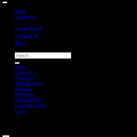
Menu
Categories
เวกเตอร์ยันต์
เวกเตอร์ฟรี
อื่น ๆ
Search
for:
Shop
Contact Us
About Us
Term & Policy
Shipping
Payments
Refund Policy
Board & Forum
Login
Cart
Your cart is currently empty.