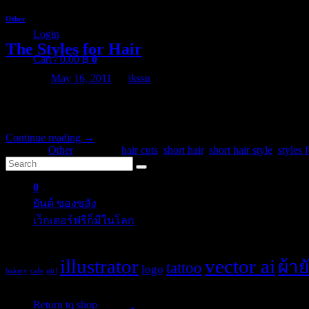
Other
Login
The Styles for Hair
Cart /
0.00
฿
0
Posted on
May 16, 2011
by
ikssn
When the haircloth is completely dry, add soft waves throughout using 
hair and gently back comb them and smooth over the top with your fi
Continue reading
→
No products in the cart.
Posted in
Other
|
Tagged
hair cuts
,
short hair
,
short hair style
,
styles 
Return to shop
Categories
0
Cart
ยันต์ ของขลัง
(10)
เว็กเตอร์ฟรีก็มีในโลก
(5)
Tags
illustrator
vector ai
ผ้าย
tattoo
logo
bakery
cafe
girl
No products in the cart.
Post Blog
Return to shop