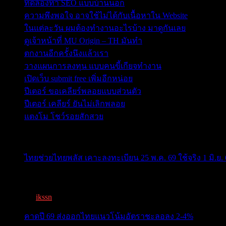
ทดลองทำ SEO แบบบ้านนอก
ความพึงพอใจ อาจใช้ไม่ได้กับเนื้อหาใน Website
ในแต่ละวัน ผมต้องทำงานอะไรบ้าง มาดูกันเลย
ดูเจ้าหน้าที่ MU Origin – TH มันทำ
ตกงานอีกครั้งนึงแล้วเรา
วางแผนการลงทุน แบบคนขี้เกียจทำงาน
เปิดเว็บ submit free เพิ่มอีกหน่อย
ปีเตอร์ ขอเคลียร์พลอยแบบส่วนตัว
ปีเตอร์ เคลียร์ ยันไม่เลิกพลอย
แตงโม โชว์รอยสักสวย
ข่าวสารสำคัญน่าติดตาม
ไทยช่วยไทยพลัส เคาะลงทะเบียน 25 พ.ค. 69 ใช้จริง 1 มิ.ย. 
ครม.เคาะ “ไทยช่วยไทยพลัส” 1.7แสนล. 43 ล้านคนเฮ ลงทะเ
By
ikssn
,
3 months ago
คาดปี 69 ส่งออกไทยแนวโน้มอัตราชะลอลง 2-4%