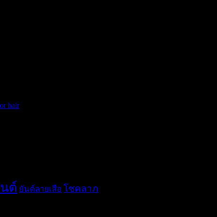
a mass medium barrel curling iron or hot rollers. To end up the style an
ngers.
for hair
ันต์
โชคลาภ
ยันต์ลายเสือ