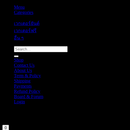
Menu
Categories
เวกเตอร์ยันต์
เวกเตอร์ฟรี
อื่น ๆ
Search
for:
Shop
Contact Us
About Us
Term & Policy
Shipping
Payments
Refund Policy
Board & Forum
Login
Cart
Your cart is currently empty.
0