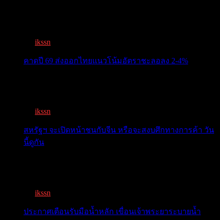
ครม.เคาะ “ไทยช่วยไทยพลัส” 1.7แสนล. 43 ล้านคนเฮ ลง
ทะเบีย...
By
ikssn
,
3 months ago
คาดปี 69 ส่งออกไทยแนวโน้มอัตราชะลอลง 2-4%
สรท.คาดปี 69 ส่งออกไทยแนวโน้มอัตราชะลอลง 2-4%
เจอแรงกดด...
By
ikssn
,
7 months ago
สหรัฐฯ จะเปิดหน้าชนกับจีน หรือจะสงบศึกทางการค้า วัน
นี้ดูกัน
โลกจับตา! ทรัมป์-สี หารือวันนี้ สงบศึกการค้า หรือเปิด
หน...
By
ikssn
,
9 months ago
ประกาศเตือนรับมือน้ำหลัก เขื่อนเจ้าพระยาระบายน้ำ