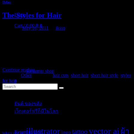
Other
The Styles for Hair
Login
Cart /
0.00
฿
0
Posted on
May 16, 2011
by
ikssn
When the haircloth is completely dry, add soft waves throughout
using a mass medium barrel curling iron or hot rollers. To end up the
style and create the height in the crown area, take small sections of
hair and gently back comb them and smooth over the top with your
fingers.
No products in the cart.
Continue reading
→
Return to shop
Posted in
Other
|
Tagged
hair cuts
,
short hair
,
short hair style
,
styles
for hair
0
Cart
Categories
ยันต์ ของขลัง
(10)
เว็กเตอร์ฟรีก็มีในโลก
(5)
No products in the cart.
Tags
illustrator
vector ai
ผ้า
tattoo
Return to shop
logo
bakery
cafe
girl