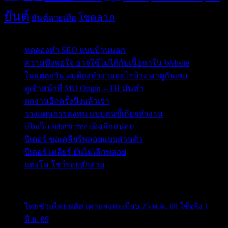
ยันต์
โชคลาภ
ยันต์ลายเสือ
Post Blog
ทดลองทำ SEO แบบบ้านนอก
ความพึงพอใจ อาจใช้ไม่ได้กับเนื้อหาใน Website
ในแต่ละวัน ผมต้องทำงานอะไรบ้าง มาดูกันเลย
ดูเจ้าหน้าที่ MU Origin – TH มันทำ
ตกงานอีกครั้งนึงแล้วเรา
วางแผนการลงทุน แบบคนขี้เกียจทำงาน
เปิดเว็บ submit free เพิ่มอีกหน่อย
ปีเตอร์ ขอเคลียร์พลอยแบบส่วนตัว
ปีเตอร์ เคลียร์ ยันไม่เลิกพลอย
แตงโม โชว์รอยสักสวย
ข่าวสารสำคัญน่าติดตาม
ไทยช่วยไทยพลัส เคาะลงทะเบียน 25 พ.ค. 69 ใช้จริง 1
มิ.ย. 69