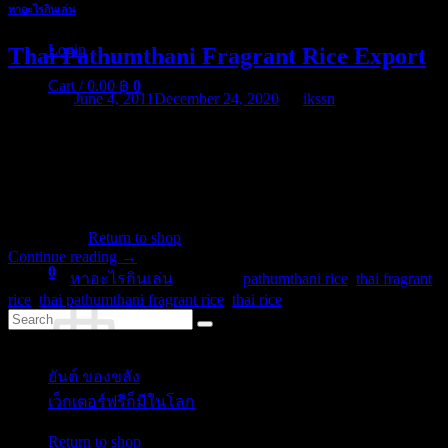
หาอะไรกินเล่น
Login
Thai Pathumthani Fragrant Rice Export
Cart /
0.00
฿
0
Posted on
June 4, 2011
December 24, 2020
by
ikssn
Fragrant White Rice based on paddy non-glutinous rice of the
fragrant rice variety which are not sensitive to photo period and
cultivated in Thailand, and which are certified by the Agriculture
Department, the Ministry of Agriculture and Cooperatives as being
No products in the cart.
Pathumthani 1 variety with a natural fragrant aroma depending on its
age, and when fudged, […]
Return to shop
Continue reading
→
0
Posted in
หาอะไรกินเล่น
|
Tagged
pathumthani rice
,
thai fragrant
Cart
rice
,
thai pathumthani fragrant rice
,
thai rice
Categories
ยันต์ ของขลัง
(10)
เว็กเตอร์ฟรีก็มีในโลก
(5)
No products in the cart.
Tags
Return to shop