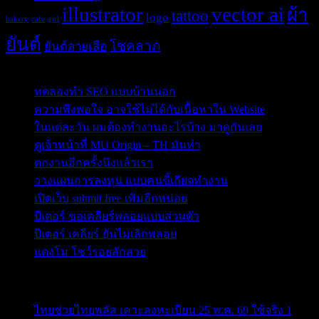
illustrator
vector ai
ผ้า
tattoo
logo
bakery
cafe
girl
ยันต์
โชคลาภ
ยันต์ลายเสือ
Post Blog
ทดลองทำ SEO แบบบ้านนอก
ความพึงพอใจ อาจใช้ไม่ได้กับเนื้อหาใน Website
ในแต่ละวัน ผมต้องทำงานอะไรบ้าง มาดูกันเลย
ดูเจ้าหน้าที่ MU Origin – TH มันทำ
ตกงานอีกครั้งนึงแล้วเรา
วางแผนการลงทุน แบบคนขี้เกียจทำงาน
เปิดเว็บ submit free เพิ่มอีกหน่อย
ปีเตอร์ ขอเคลียร์พลอยแบบส่วนตัว
ปีเตอร์ เคลียร์ ยันไม่เลิกพลอย
แตงโม โชว์รอยสักสวย
ข่าวสารสำคัญน่าติดตาม
ไทยช่วยไทยพลัส เคาะลงทะเบียน 25 พ.ค. 69 ใช้จริง 1