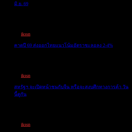
มิ.ย. 69
ครม.เคาะ “ไทยช่วยไทยพลัส” 1.7แสนล. 43 ล้านคนเฮ ลง
ทะเบีย...
By
ikssn
,
3 months ago
คาดปี 69 ส่งออกไทยแนวโน้มอัตราชะลอลง 2-4%
สรท.คาดปี 69 ส่งออกไทยแนวโน้มอัตราชะลอลง 2-4%
เจอแรงกดด...
By
ikssn
,
7 months ago
สหรัฐฯ จะเปิดหน้าชนกับจีน หรือจะสงบศึกทางการค้า วัน
นี้ดูกัน
โลกจับตา! ทรัมป์-สี หารือวันนี้ สงบศึกการค้า หรือเปิด
หน...
By
ikssn
,
9 months ago